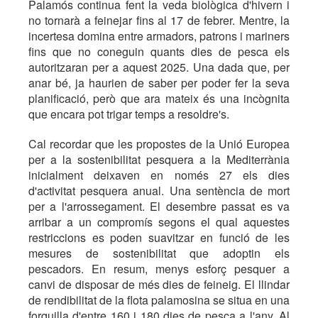
Palamós continua fent la veda biològica d'hivern i
no tornarà a feinejar fins al 17 de febrer. Mentre, la
incertesa domina entre armadors, patrons i mariners
fins que no coneguin quants dies de pesca els
autoritzaran per a aquest 2025. Una dada que, per
anar bé, ja haurien de saber per poder fer la seva
planificació, però que ara mateix és una incògnita
que encara pot trigar temps a resoldre's.
Cal recordar que les propostes de la Unió Europea
per a la sostenibilitat pesquera a la Mediterrània
inicialment deixaven en només 27 els dies
d'activitat pesquera anual. Una sentència de mort
per a l'arrossegament. El desembre passat es va
arribar a un compromís segons el qual aquestes
restriccions es poden suavitzar en funció de les
mesures de sostenibilitat que adoptin els
pescadors. En resum, menys esforç pesquer a
canvi de disposar de més dies de feineig. El llindar
de rendibilitat de la flota palamosina se situa en una
forquilla d'entre 160 i 180 dies de pesca a l'any. Al