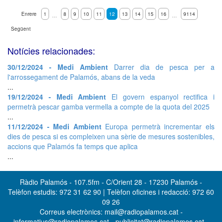
Enrere
1
8
9
10
11
12
13
14
15
16
9114
…
…
Següent
Notícies relacionades:
30/12/2024 - Medi Ambient
Darrer dia de pesca per a
l'arrossegament de Palamós, abans de la veda
...
19/12/2024 - Medi Ambient
El govern espanyol rectifica i
permetrà pescar gamba vermella a compte de la quota del 2025
...
11/12/2024 - Medi Ambient
Europa permetrà incrementar els
dies de pesca si es compleixen una sèrie de mesures sostenibles,
accions que Palamós fa temps que aplica
...
Ràdio Palamós - 107.5fm - C/Orient 28 - 17230 Palamós -
Telèfon estudis: 972 31 62 90 | Telèfon oficines i redacció: 972 60
09 26
Correus electrònics: mail@radiopalamos.cat -
informatius@radiopalamos.cat - publicitat@radiopalamos.cat -