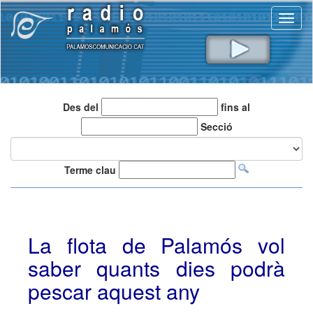
Toggl
naviga
Des del
fins al
Secció
Terme clau
La flota de Palamós vol
saber quants dies podrà
pescar aquest any