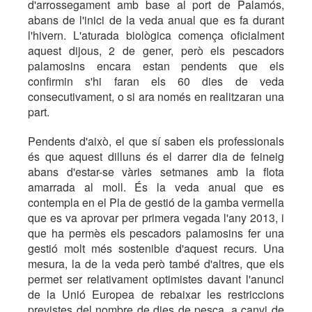
d'arrossegament amb base al port de Palamós,
abans de l'inici de la veda anual que es fa durant
l'hivern. L'aturada biològica comença oficialment
aquest dijous, 2 de gener, però els pescadors
palamosins encara estan pendents que els
confirmin s'hi faran els 60 dies de veda
consecutivament, o si ara només en realitzaran una
part.
Pendents d'això, el que sí saben els professionals
és que aquest dilluns és el darrer dia de feineig
abans d'estar-se vàries setmanes amb la flota
amarrada al moll. És la veda anual que es
contempla en el Pla de gestió de la gamba vermella
que es va aprovar per primera vegada l'any 2013, i
que ha permès els pescadors palamosins fer una
gestió molt més sostenible d'aquest recurs. Una
mesura, la de la veda però també d'altres, que els
permet ser relativament optimistes davant l'anunci
de la Unió Europea de rebaixar les restriccions
previstes del nombre de dies de pesca, a canvi de