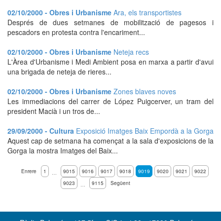
02/10/2000 - Obres i Urbanisme
Ara, els transportistes
Després de dues setmanes de mobilització de pagesos i
pescadors en protesta contra l'encariment...
02/10/2000 - Obres i Urbanisme
Neteja recs
L'Àrea d'Urbanisme i Medi Ambient posa en marxa a partir d'avui
una brigada de neteja de rieres...
02/10/2000 - Obres i Urbanisme
Zones blaves noves
Les immediacions del carrer de López Puigcerver, un tram del
president Macià i un tros de...
29/09/2000 - Cultura
Exposició Imatges Baix Empordà a la Gorga
Aquest cap de setmana ha començat a la sala d'exposicions de la
Gorga la mostra Imatges del Baix...
Enrere
1
9015
9016
9017
9018
9019
9020
9021
9022
…
9023
9115
Següent
…