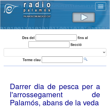
Toggl
naviga
Des del
fins al
Secció
Terme clau
Darrer dia de pesca per a
l'arrossegament de
Palamós, abans de la veda