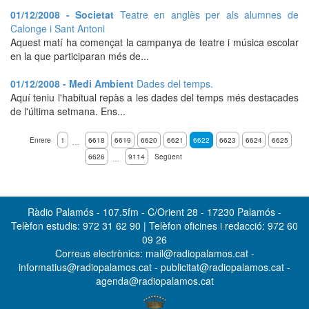
01/12/2008 - Societat
Teatre en anglès per als alumnes de
Calonge i Sant Antoni
Aquest matí ha començat la campanya de teatre i música escolar
en la que participaran més de...
01/12/2008 - Medi Ambient
Dades del temps.
Aquí teniu l'habitual repàs a les dades del temps més destacades
de l'última setmana. Ens...
Enrere
1
6618
6619
6620
6621
6622
6623
6624
6625
…
6626
9114
Següent
…
Ràdio Palamós - 107.5fm - C/Orient 28 - 17230 Palamós -
Telèfon estudis: 972 31 62 90 | Telèfon oficines i redacció: 972 60
09 26
Correus electrònics: mail@radiopalamos.cat -
informatius@radiopalamos.cat - publicitat@radiopalamos.cat -
agenda@radiopalamos.cat