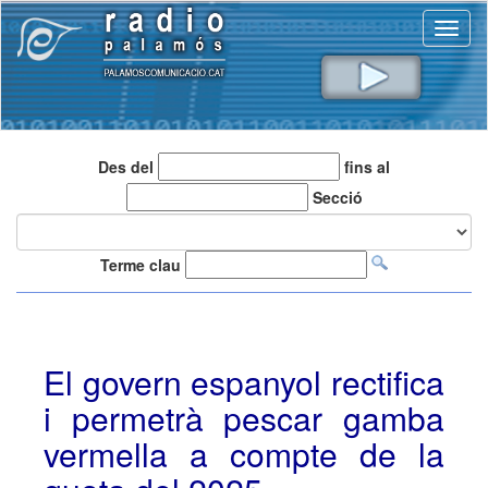
Toggl
naviga
Des del
fins al
Secció
Terme clau
El govern espanyol rectifica
i permetrà pescar gamba
vermella a compte de la