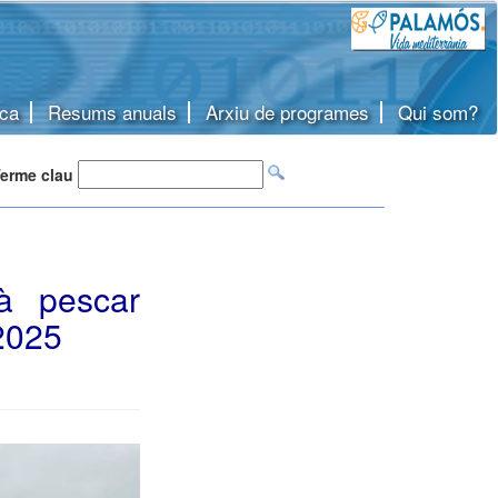
ca
Resums anuals
Arxiu de programes
Qui som?
erme clau
rà pescar
2025