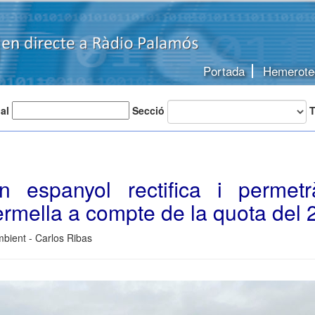
Portada
Hemerote
 al
Secció
T
n espanyol rectifica i permet
rmella a compte de la quota del 
bient - Carlos Ribas