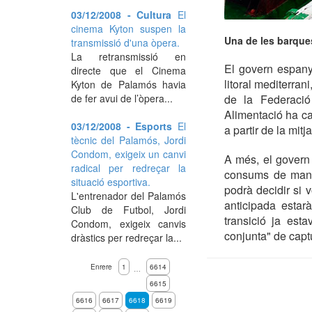
03/12/2008 - Cultura
El
cinema Kyton suspen la
Una de les barque
transmissió d'una òpera.
La retransmissió en
El govern espany
directe que el Cinema
litoral mediterra
Kyton de Palamós havia
de fer avui de l’òpera...
de la Federació
Alimentació ha can
03/12/2008 - Esports
El
a partir de la mitj
tècnic del Palamós, Jordi
Condom, exigeix un canvi
A més, el govern 
radical per redreçar la
consums de maner
situació esportiva.
podrà decidir si v
L'entrenador del Palamós
anticipada estar
Club de Futbol, Jordi
transició ja est
Condom, exigeix canvis
conjunta" de capt
dràstics per redreçar la...
Enrere
1
6614
…
6615
6616
6617
6618
6619