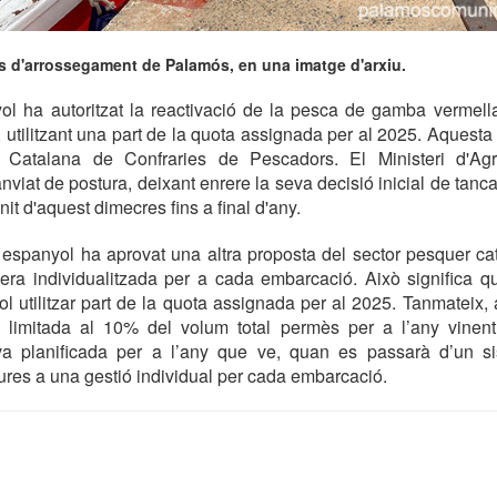
s d'arrossegament de Palamós, en una imatge d'arxiu.
ol ha autoritzat la reactivació de la pesca de gamba vermella
ni, utilitzant una part de la quota assignada per al 2025. Aques
 Catalana de Confraries de Pescadors. El Ministeri d'Agri
viat de postura, deixant enrere la seva decisió inicial de tanca
anit d'aquest dimecres fins a final d'any.
espanyol ha aprovat una altra proposta del sector pesquer cat
a individualitzada per a cada embarcació. Això significa 
ol utilitzar part de la quota assignada per al 2025. Tanmateix, 
à limitada al 10% del volum total permès per a l’any vinent
ava planificada per a l’any que ve, quan es passarà d’un 
ures a una gestió individual per cada embarcació.