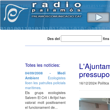
Des del
fins
L'Ajunt
Totes les notícies:
pressupo
04/09/2008 - Medi
Ambient
Ecologistes
lloen les patrulles policials
16/12/2024 Política
marítimes.
Els grups ecologistes
Salvem El Crit i Arítjol han
valorat molt positivament
el funcionament de...