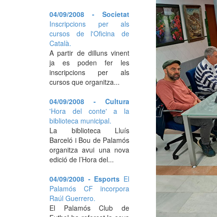
04/09/2008 - Societat
Inscripcions per als
cursos de l'Oficina de
Català.
A partir de dilluns vinent
ja es poden fer les
inscripcions per als
cursos que organitza...
04/09/2008 - Cultura
'Hora del conte' a la
biblioteca municipal.
La biblioteca Lluís
Barceló i Bou de Palamós
organitza avui una nova
edició de l’Hora del...
04/09/2008 - Esports
El
Palamós CF incorpora
Raúl Guerrero.
El Palamós Club de