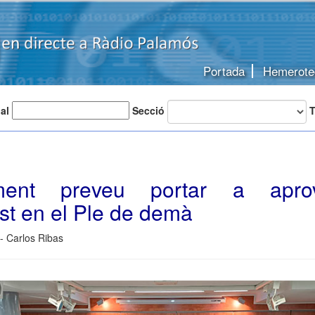
Portada
Hemerote
 al
Secció
T
ament preveu portar a apro
st en el Ple de demà
 - Carlos Ribas