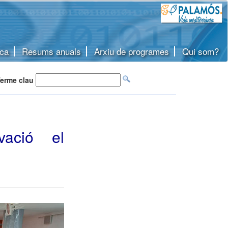
ca
Resums anuals
Arxiu de programes
Qui som?
erme clau
vació el