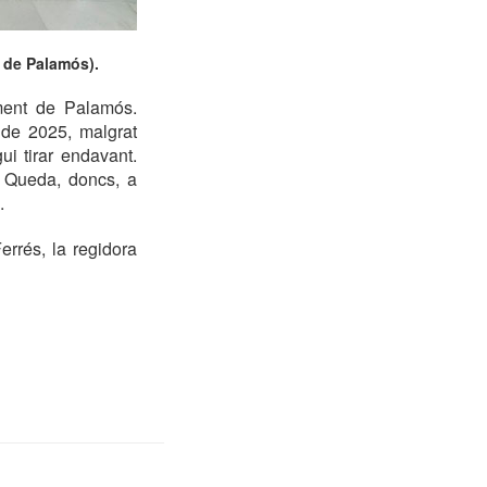
 de Palamós).
ment de Palamós.
 de 2025, malgrat
i tirar endavant.
. Queda, doncs, a
.
rrés, la regidora