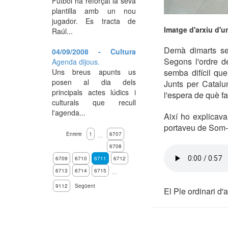
Futbol ha reforçat la seva
plantilla amb un nou
jugador. Es tracta de
Imatge d'arxiu d'u
Raúl...
Demà dimarts se
04/09/2008 - Cultura
Segons l'ordre d
Agenda dijous.
Uns breus apunts us
semba difícil qu
posen al dia dels
Junts per Catalu
principals actes lúdics i
l'espera de què fa
culturals que recull
l'agenda...
Així ho explicav
portaveu de Som-
Enrere
1
6707
…
6708
6709
6710
6711
6712
6713
6714
6715
…
9112
Següent
El Ple ordinari d