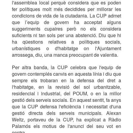
l'assemblea local perquè considera que es poden
fer polítiques molt més decidides per millorar les
condicions de vida de la ciutadania. La CUP admet
que l’equip de govern ha acceptat alguns
suggeriments cupaires però no els considera
suficients ni tan sols per una abstenció. Diu que hi
ha qüestions relatives a polítiques socials,
urbanístiques o d'habitatge on l'Ajuntament
arrossega, diu, una manca preocupant de valentia.
Per altra banda, la CUP celebra que l'equip de
govern contemplés canvis en aquesta línia i diu que
sempre els trobaran en la defensa del dret a
l'habitatge, en la revisió del sol urbanitzable,
residencial i industrial, del POUM, o en la millor
gestió dels serveis socials. En aquest sentit, fa anys
que la CUP defensa l'eficiència i necessitat d'una
gestió directa dels serveis municipals. Alexan
Weltz, portaveu de la CUP, ha explicat a Ràdio
Palamós els motius de l'anunci del seu vot en
contra.