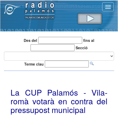
Toggl
naviga
Des del
fins al
Secció
Terme clau
La CUP Palamós - Vila-
romà votarà en contra del
pressupost municipal