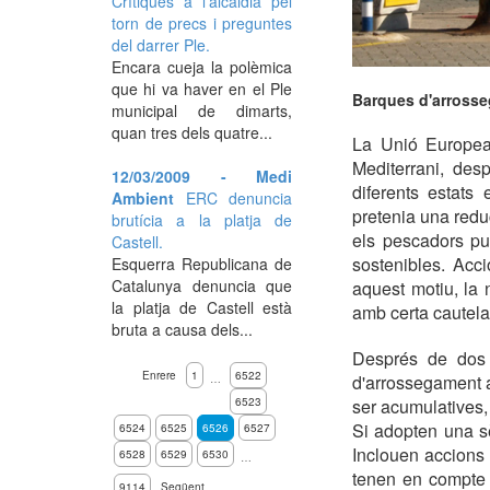
Crítiques a l'alcaldia pel
torn de precs i preguntes
del darrer Ple.
Encara cueja la polèmica
que hi va haver en el Ple
Barques d'arrosse
municipal de dimarts,
quan tres dels quatre...
La Unió Europea
Mediterrani, des
12/03/2009 - Medi
diferents estats
Ambient
ERC denuncia
pretenia una redu
brutícia a la platja de
els pescadors pu
Castell.
sostenibles. Acc
Esquerra Republicana de
Catalunya denuncia que
aquest motiu, la 
la platja de Castell està
amb certa cautela
bruta a causa dels...
Després de dos 
Enrere
1
6522
d'arrossegament 
…
6523
ser acumulatives,
Si adopten una sè
6524
6525
6526
6527
Inclouen accions 
6528
6529
6530
…
tenen en compte 
9114
Següent