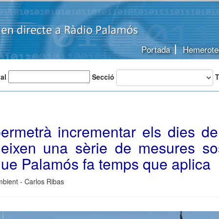
Portada
Hemerote
 al
Secció
T
ermetrà incrementar els dies de
eixen una sèrie de mesures sos
que Palamós fa temps que aplica
bient - Carlos Ribas