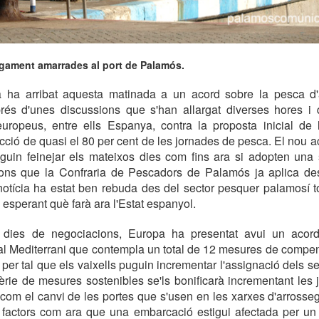
gament amarrades al port de Palamós.
 ha arribat aquesta matinada a un acord sobre la pesca d'
prés d'unes discussions que s'han allargat diverses hores i
 europeus, entre ells Espanya, contra la proposta inicial de
cció de quasi el 80 per cent de les jornades de pesca. El nou 
guin feinejar els mateixos dies com fins ara si adopten una
ions que la Confraria de Pescadors de Palamós ja aplica de
notícia ha estat ben rebuda des del sector pesquer palamosí t
 esperant què farà ara l'Estat espanyol.
dies de negociacions, Europa ha presentat avui un acor
al Mediterrani que contempla un total de 12 mesures de compe
 per tal que els vaixells puguin incrementar l'assignació dels s
rie de mesures sostenibles se'ls bonificarà incrementant les 
com el canvi de les portes que s'usen en les xarxes d'arross
factors com ara que una embarcació estigui afectada per un