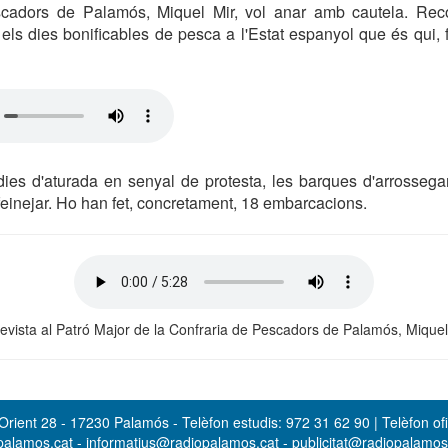
scadors de Palamós, Miquel Mir, vol anar amb cautela. Rec
ls dies bonificables de pesca a l'Estat espanyol que és qui, f
ies d'aturada en senyal de protesta, les barques d'arrosse
 feinejar. Ho han fet, concretament, 18 embarcacions.
evista al Patró Major de la Confraria de Pescadors de Palamós, Miquel
rient 28 - 17230 Palamós - Telèfon estudis: 972 31 62 90 | Telèfon ofi
opalamos.cat - informatius@radiopalamos.cat - publicitat@radiopalamo