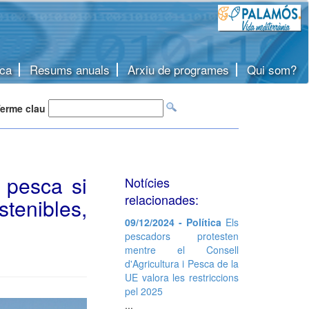
ca
Resums anuals
Arxiu de programes
Qui som?
erme clau
 pesca si
Notícies
relacionades:
tenibles,
09/12/2024 - Política
Els
pescadors protesten
mentre el Consell
d'Agricultura i Pesca de la
UE valora les restriccions
pel 2025
...