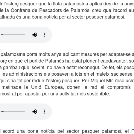
r l'esforç pesquer que la flota palamosina aplica des de fa anys
 de la Confraria de Pescadors de Palamós, creu que l'acord eu
atinada és una bona notícia per al sector pesquer palamosí.
 palamosina porta molts anys aplicant mesures per adaptar-se a
orç en què el port de Palamós ha estat pioner i capdavanter, sob
la gamba i que, sovint, no havia estat reconegut. De fet, els pe
les administracions els posaven a tots en el mateix sac sense 
uí s'ha fet per reduir l'esforç pesquer. Per Miquel Mir, resoluc
 matinada la Unió Europea, donen la raó al compromís 
ostrat per apostar per una activitat més sostenible.
 l'acord una bona notícia pel sector pesquer palamosí, el 