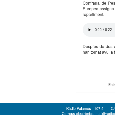
Confraria de Pe
Europea assigna e
repartiment.
Després de dos d
han tornat avui a
Entr
Ràdio Palamós - 107.5fm - C/O
Correus electrònics: mail@radi