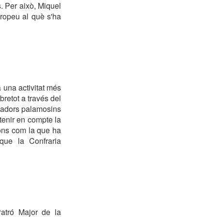
. Per això, Miquel
ropeu al què s'ha
 una activitat més
retot a través del
scadors palamosins
tenir en compte la
ions com la que ha
que la Confraria
Patró Major de la