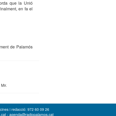
orda que la Unió
inalment, en fa el
gament de Palamós
 Mir.
cines i redacció: 972 60 09 26
s.cat - agenda@radiopalamos.cat