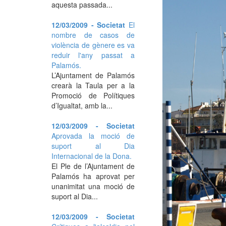
aquesta passada...
12/03/2009 - Societat
El
nombre de casos de
violència de gènere es va
reduir l'any passat a
Palamós.
L’Ajuntament de Palamós
crearà la Taula per a la
Promoció de Polítiques
d’Igualtat, amb la...
12/03/2009 - Societat
Aprovada la moció de
suport al Dia
Internacional de la Dona.
El Ple de l’Ajuntament de
Palamós ha aprovat per
unanimitat una moció de
suport al Dia...
12/03/2009 - Societat