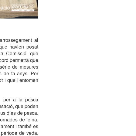
arrossegament al
 que havien posat
 la Comissió, que
acord permetrà que
 sèrie de mesures
s de fa anys. Per
ot i que l'entomen
d per a la pesca
nsació, que poden
eus dies de pesca.
jornades de feina.
egament i també es
 període de veda.