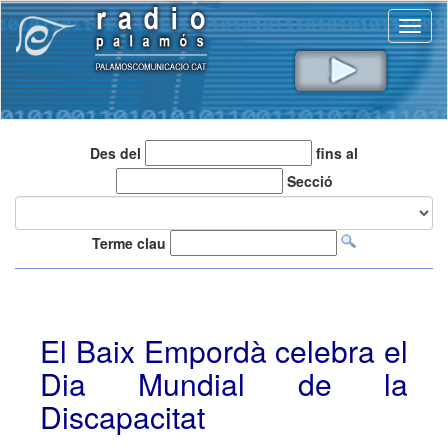
Toggl
naviga
Des del
fins al
Secció
Terme clau
El Baix Empordà celebra el
Dia Mundial de la
Discapacitat