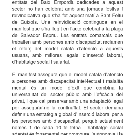
entitats del Baix Empordà dedicades a aquest
sector ho han celebrat amb una jornada festiva i
reivindicativa que s'ha fet aquest matí a Sant Feliu
de Guíxols. Una reinvidicació continguda en el
manifest que s'ha llegit en l'acte celebrat a la plaça
de Salvador Espriu. Les entitats comarcals que
treballen amb persones amb discapacitat reclamen
el reforç del model català d’atenció a aquests
usuaris, amb millores legals, d’inserció laboral,
d’habitatge social i salarial.
El manifest assegura que el model català d’atenció
a persones amb discapacitat intel·lectual i malaltia
mental és un model d’èxit que combina la
universalitat del sector públic amb l’eficàcia del
privat, i que cal preservar amb una adaptació legal
per assegurar-ne la continuïtat. El sector demana
definir una estratègia global d’inserció laboral per a
les persones amb discapacitat, perquè actualment
només 1 de cada 10 té feina. L’habitatge social
adaptat és fonamental per promoure l’autonomia i la