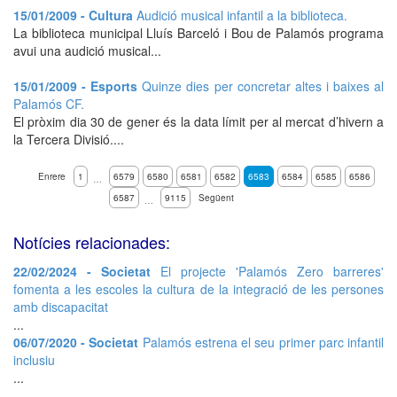
15/01/2009 - Cultura
Audició musical infantil a la biblioteca.
La biblioteca municipal Lluís Barceló i Bou de Palamós programa
avui una audició musical...
15/01/2009 - Esports
Quinze dies per concretar altes i baixes al
Palamós CF.
El pròxim dia 30 de gener és la data límit per al mercat d’hivern a
la Tercera Divisió....
Enrere
1
6579
6580
6581
6582
6583
6584
6585
6586
…
6587
9115
Següent
…
Notícies relacionades:
22/02/2024 - Societat
El projecte 'Palamós Zero barreres'
fomenta a les escoles la cultura de la integració de les persones
amb discapacitat
...
06/07/2020 - Societat
Palamós estrena el seu primer parc infantil
inclusiu
...