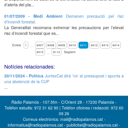
d’alerta del pla...
01/07/2009 - Medi Ambient
Demanen precaució pel risc
d'incendi forestal.
La Generalitat recomana extremar les precaucions per l’elevat
risc d’incendi forestal que es...
Enrere
1
6407
6408
6409
6410
6411
6412
6413
6414
…
6415
9114
Següent
…
Notícies relacionades:
20/11/2024 - Política
JuntsxCat dirà 'no' al pressupost i apunta a
una abstenció de la CUP
...
Ràdio Palamós - 107.5fm - C/Orient 28 - 17230 Palamós -
Telèfon estudis: 972 31 62 90 | Telèfon oficines i redacció: 972 60
09 26
Correus electrònics: mail@radiopalamos.cat -
informatius@radiopalamos.cat - publicitat@radiopalamos.cat -