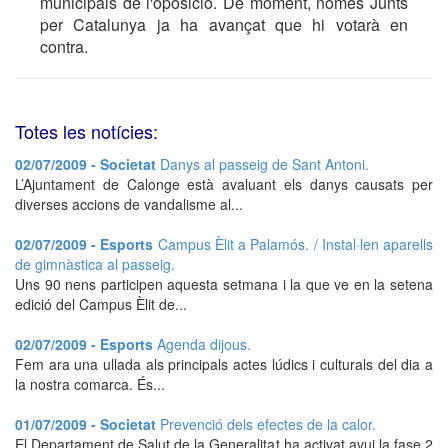
municipals de l'oposició. De moment, només Junts
per Catalunya ja ha avançat que hi votarà en
contra.
Totes les notícies:
02/07/2009 - Societat
Danys al passeig de Sant Antoni.
L’Ajuntament de Calonge està avaluant els danys causats per
diverses accions de vandalisme al...
02/07/2009 - Esports
Campus Èlit a Palamós. / Instal·len aparells
de gimnàstica al passeig.
Uns 90 nens participen aquesta setmana i la que ve en la setena
edició del Campus Èlit de...
02/07/2009 - Esports
Agenda dijous.
Fem ara una ullada als principals actes lúdics i culturals del dia a
la nostra comarca. És...
01/07/2009 - Societat
Prevenció dels efectes de la calor.
El Departament de Salut de la Generalitat ha activat avui la fase 2