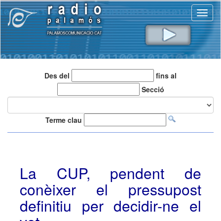
Toggl
naviga
Des del
fins al
Secció
Terme clau
La CUP, pendent de
conèixer el pressupost
definitiu per decidir-ne el