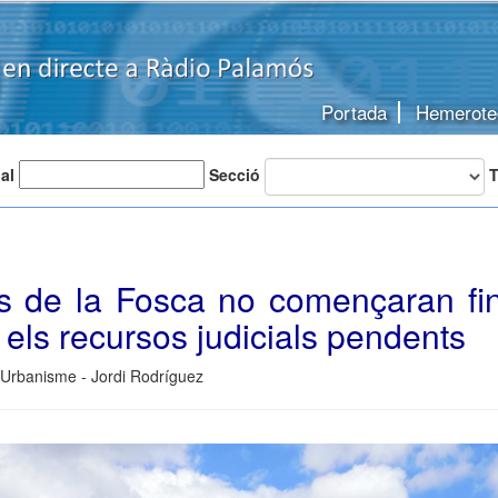
Portada
Hemerote
 al
Secció
T
s de la Fosca no començaran fi
 els recursos judicials pendents
 Urbanisme - Jordi Rodríguez