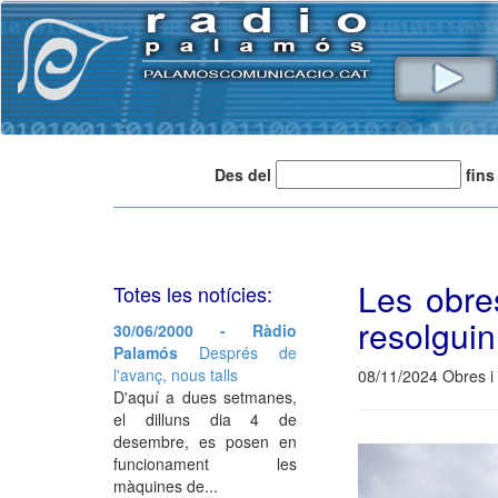
Des del
fins
Les obre
Totes les notícies:
resolguin
30/06/2000 - Ràdio
Palamós
Després de
l'avanç, nous talls
08/11/2024 Obres i
D'aquí a dues setmanes,
el dilluns dia 4 de
desembre, es posen en
funcionament les
màquines de...