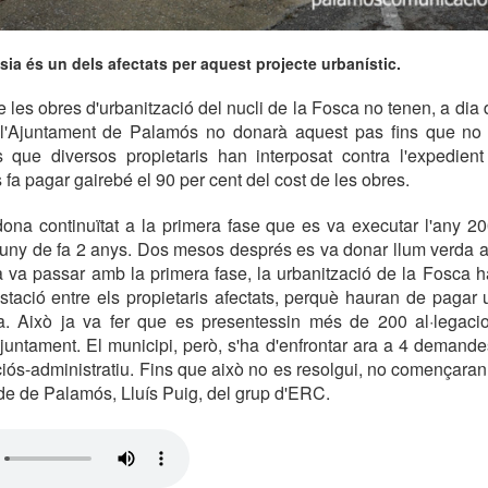
ésia és un dels afectats per aquest projecte urbanístic.
les obres d'urbanització del nucli de la Fosca no tenen, a dia d'
l'Ajuntament de Palamós no donarà aquest pas fins que no s
ls que diversos propietaris han interposat contra l'expedient
 fa pagar gairebé el 90 per cent del cost de les obres.
dona continuïtat a la primera fase que es va executar l'any 2
 juny de fa 2 anys. Dos mesos després es va donar llum verda a
 va passar amb la primera fase, la urbanització de la Fosca h
tació entre els propietaris afectats, perquè hauran de pagar 
ra. Això ja va fer que es presentessin més de 200 al·legacio
Ajuntament. El municipi, però, s'ha d'enfrontar ara a 4 demand
ciós-administratiu. Fins que això no es resolgui, no començaran 
alde de Palamós, Lluís Puig, del grup d'ERC.