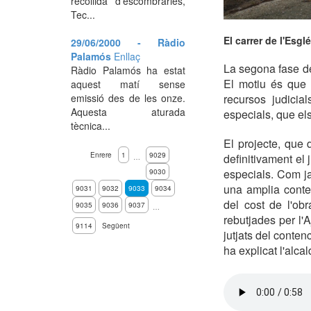
recollida d'escombraries,
Tec...
El carrer de l'Esgl
29/06/2000 - Ràdio
Palamós
Enllaç
La segona fase de 
Ràdio Palamós ha estat
El motiu és que 
aquest matí sense
emissió des de les onze.
recursos judicia
Aquesta aturada
especials, que els
tècnica...
El projecte, que 
Enrere
1
9029
definitivament el
…
especials. Com ja
9030
una amplia contes
9031
9032
9033
9034
del cost de l'ob
9035
9036
9037
…
rebutjades per l'
9114
Següent
jutjats del conten
ha explicat l'alc