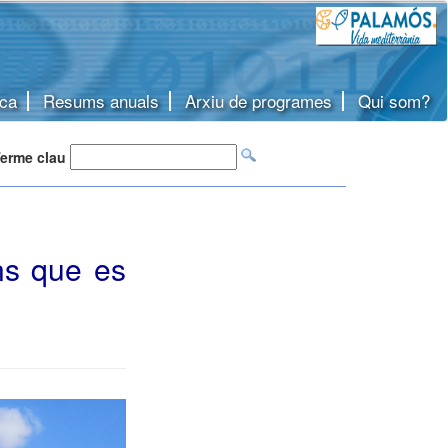
ca
Resums anuals
Arxiu de programes
Qui som?
erme clau
ns que es