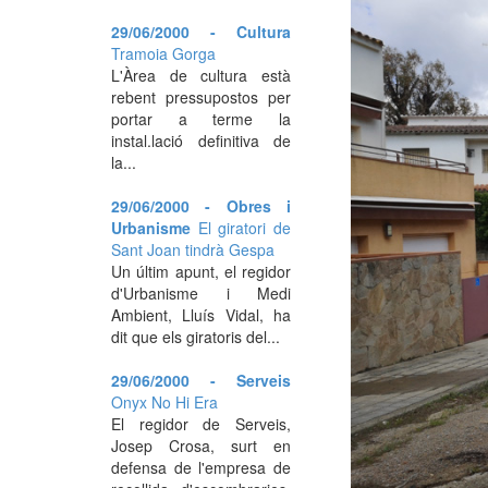
29/06/2000 - Cultura
Tramoia Gorga
L'Àrea de cultura està
rebent pressupostos per
portar a terme la
instal.lació definitiva de
la...
29/06/2000 - Obres i
Urbanisme
El giratori de
Sant Joan tindrà Gespa
Un últim apunt, el regidor
d'Urbanisme i Medi
Ambient, Lluís Vidal, ha
dit que els giratoris del...
29/06/2000 - Serveis
Onyx No Hi Era
El regidor de Serveis,
Josep Crosa, surt en
defensa de l'empresa de