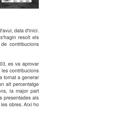
avui, data d'inici.
'hagin resolt els
 de contribucions
003, es va aprovar
 les contribucions
a tornat a generar
un alt percentatge
ns, la major part
es presentades als
les obres. Així ho