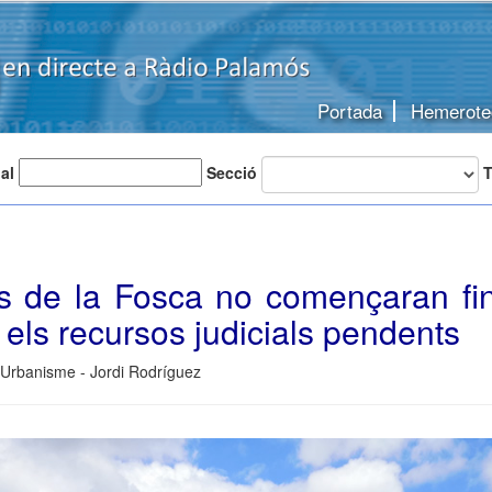
Portada
Hemerote
 al
Secció
T
s de la Fosca no començaran fi
 els recursos judicials pendents
 Urbanisme - Jordi Rodríguez