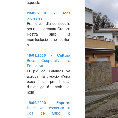
aquesta...
20/09/2000 -
Més
protestes
Per tercer dia consecutiu
obrim l'Informatiu Crònica
Nostra amb la
manifestació que porten
a...
19/09/2000 - Cultura
Beca Cooperativa la
Equitativa
El ple de Palamós va
aprovar la creació d'una
beca i un premi local
d'investigació amb el
nom...
19/09/2000 - Esports
Hutchinson comença la
lliga de futbol d