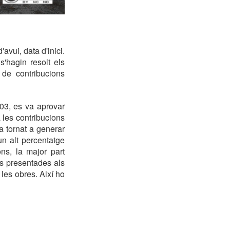
avui, data d'inici.
'hagin resolt els
 de contribucions
003, es va aprovar
 les contribucions
a tornat a generar
un alt percentatge
ns, la major part
es presentades als
les obres. Així ho