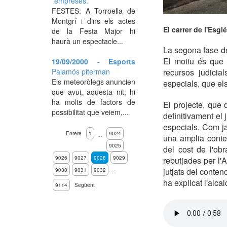
´empreses.
FESTES: A Torroella de
Montgrí i dins els actes
El carrer de l'Esgl
de la Festa Major hi
haurà un espectacle...
La segona fase de 
El motiu és que 
19/09/2000 - Esports
Palamós piterman
recursos judicia
Els meteoròlegs anuncien
especials, que els
que avui, aquesta nit, hi
ha molts de factors de
El projecte, que 
possibilitat que veiem,...
definitivament el
especials. Com ja
Enrere
1
9024
…
una amplia contes
9025
del cost de l'ob
9026
9027
9028
9029
rebutjades per l'
jutjats del conten
9030
9031
9032
…
ha explicat l'alc
9114
Següent