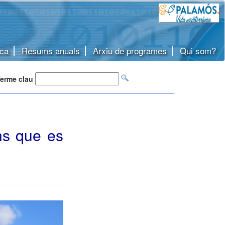
ca
Resums anuals
Arxiu de programes
Qui som?
erme clau
ns que es