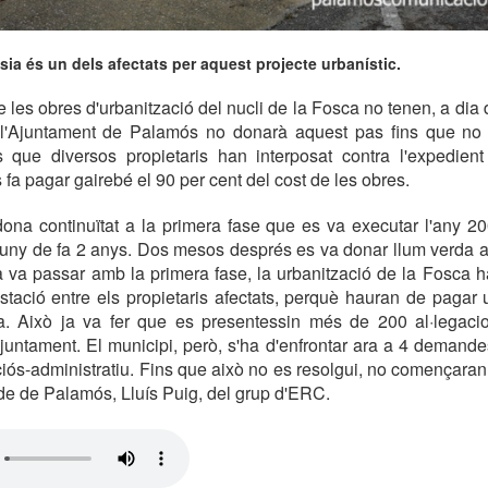
ésia és un dels afectats per aquest projecte urbanístic.
les obres d'urbanització del nucli de la Fosca no tenen, a dia d'
l'Ajuntament de Palamós no donarà aquest pas fins que no s
ls que diversos propietaris han interposat contra l'expedient
 fa pagar gairebé el 90 per cent del cost de les obres.
dona continuïtat a la primera fase que es va executar l'any 2
 juny de fa 2 anys. Dos mesos després es va donar llum verda a
 va passar amb la primera fase, la urbanització de la Fosca h
tació entre els propietaris afectats, perquè hauran de pagar 
ra. Això ja va fer que es presentessin més de 200 al·legacio
Ajuntament. El municipi, però, s'ha d'enfrontar ara a 4 demand
ciós-administratiu. Fins que això no es resolgui, no començaran 
alde de Palamós, Lluís Puig, del grup d'ERC.