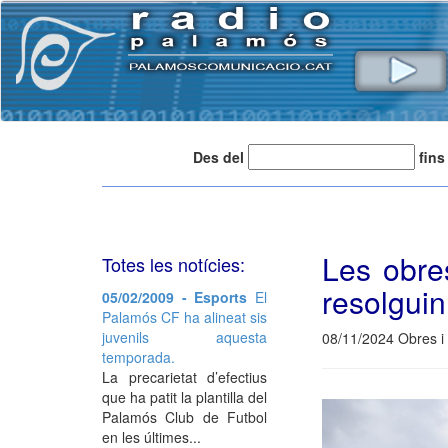
Des del
fins
Les obre
Totes les notícies:
resolguin
05/02/2009 - Esports
El
Palamós CF ha alineat sis
juvenils aquesta
08/11/2024 Obres i
temporada.
La precarietat d’efectius
que ha patit la plantilla del
Palamós Club de Futbol
en les últimes...