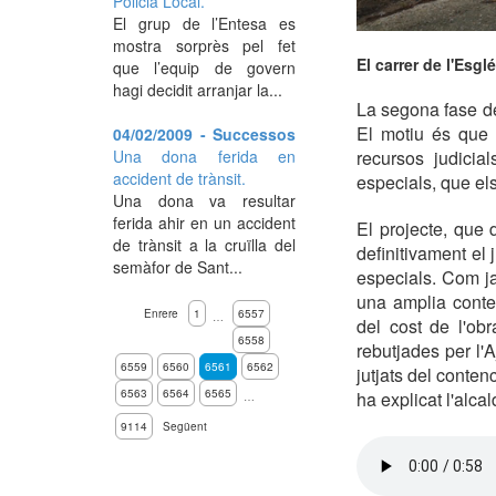
Policia Local.
El grup de l’Entesa es
mostra sorprès pel fet
El carrer de l'Esgl
que l’equip de govern
hagi decidit arranjar la...
La segona fase de 
El motiu és que 
04/02/2009 - Successos
Una dona ferida en
recursos judicia
accident de trànsit.
especials, que els
Una dona va resultar
ferida ahir en un accident
El projecte, que 
de trànsit a la cruïlla del
definitivament el
semàfor de Sant...
especials. Com ja
una amplia contes
Enrere
1
6557
…
del cost de l'ob
6558
rebutjades per l'
6559
6560
6561
6562
jutjats del conten
6563
6564
6565
ha explicat l'alc
…
9114
Següent