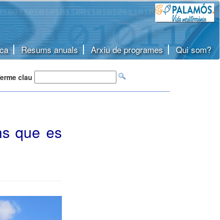
ca
Resums anuals
Arxiu de programes
Qui som?
erme clau
ns que es