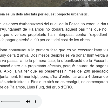
ésia és un dels afectats per aquest projecte urbanístic.
les obres d'urbanització del nucli de la Fosca no tenen, a dia d'
l'Ajuntament de Palamós no donarà aquest pas fins que no s
ls que diversos propietaris han interposat contra l'expedient
 fa pagar gairebé el 90 per cent del cost de les obres.
dona continuïtat a la primera fase que es va executar l'any 2
 juny de fa 2 anys. Dos mesos després es va donar llum verda a
 va passar amb la primera fase, la urbanització de la Fosca h
tació entre els propietaris afectats, perquè hauran de pagar 
ra. Això ja va fer que es presentessin més de 200 al·legacio
Ajuntament. El municipi, però, s'ha d'enfrontar ara a 4 demand
ciós-administratiu. Fins que això no es resolgui, no començaran 
alde de Palamós, Lluís Puig, del grup d'ERC.