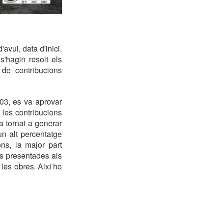
avui, data d'inici.
'hagin resolt els
 de contribucions
003, es va aprovar
 les contribucions
a tornat a generar
un alt percentatge
ns, la major part
es presentades als
les obres. Així ho