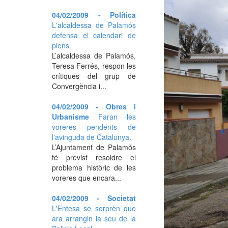
04/02/2009 - Política
L'alcaldessa de Palamós
defensa el calendari de
plens.
L’alcaldessa de Palamós,
Teresa Ferrés, respon les
crítiques del grup de
Convergència i...
04/02/2009 - Obres i
Urbanisme
Faran les
voreres pendents de
l'avinguda de Catalunya.
L’Ajuntament de Palamós
té previst resoldre el
problema històric de les
voreres que encara...
04/02/2009 - Societat
L'Entesa se sorprèn que
ara arrangin la seu de la