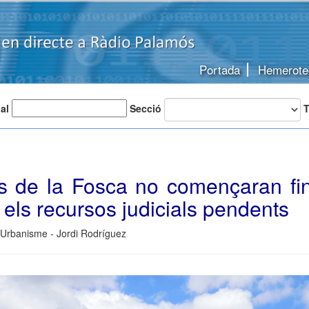
Portada
Hemerote
 al
Secció
T
s de la Fosca no començaran fi
 els recursos judicials pendents
 Urbanisme - Jordi Rodríguez