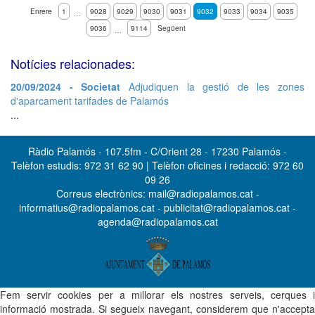
Enrere
1
9028
9029
9030
9031
9032
9033
9034
9035
…
9036
9114
Següent
…
Notícies relacionades:
20/09/2024 - Societat
Adjudiquen la gestió de les zones
d'aparcament tarifades de Palamós
...
Ràdio Palamós - 107.5fm - C/Orient 28 - 17230 Palamós -
Telèfon estudis: 972 31 62 90 | Telèfon oficines i redacció: 972 60
09 26
Correus electrònics: mail@radiopalamos.cat -
informatius@radiopalamos.cat - publicitat@radiopalamos.cat -
agenda@radiopalamos.cat
Fem servir cookies per a millorar els nostres serveis, cerques i
informació mostrada. Si segueix navegant, considerem que n'accepta