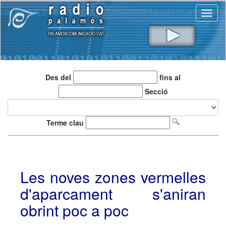
Toggl
naviga
Des del
fins al
Secció
Terme clau
Les noves zones vermelles
d'aparcament s'aniran
obrint poc a poc