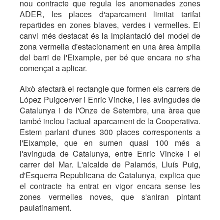
nou contracte que regula les anomenades zones
ADER, les places d'aparcament limitat tarifat
repartides en zones blaves, verdes i vermelles. El
canvi més destacat és la implantació del model de
zona vermella d'estacionament en una àrea àmplia
del barri de l'Eixample, per bé que encara no s'ha
començat a aplicar.
Això afectarà el rectangle que formen els carrers de
López Puigcerver i Enric Vincke, i les avingudes de
Catalunya i de l'Onze de Setembre, una àrea que
també inclou l'actual aparcament de la Cooperativa.
Estem parlant d'unes 300 places corresponents a
l'Eixample, que en sumen quasi 100 més a
l'avinguda de Catalunya, entre Enric Vincke i el
carrer del Mar. L'alcalde de Palamós, Lluís Puig,
d'Esquerra Republicana de Catalunya, explica que
el contracte ha entrat en vigor encara sense les
zones vermelles noves, que s'aniran pintant
paulatinament.