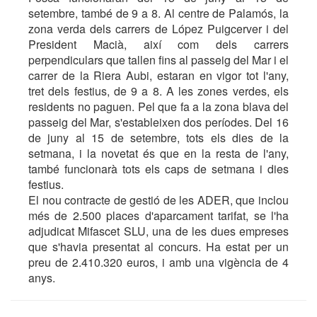
setembre, també de 9 a 8. Al centre de Palamós, la
zona verda dels carrers de López Puigcerver i del
President Macià, així com dels carrers
perpendiculars que tallen fins al passeig del Mar i el
carrer de la Riera Aubi, estaran en vigor tot l'any,
tret dels festius, de 9 a 8. A les zones verdes, els
residents no paguen. Pel que fa a la zona blava del
passeig del Mar, s'estableixen dos períodes. Del 16
de juny al 15 de setembre, tots els dies de la
setmana, i la novetat és que en la resta de l'any,
també funcionarà tots els caps de setmana i dies
festius.
El nou contracte de gestió de les ADER, que inclou
més de 2.500 places d'aparcament tarifat, se l'ha
adjudicat Mifascet SLU, una de les dues empreses
que s'havia presentat al concurs. Ha estat per un
preu de 2.410.320 euros, i amb una vigència de 4
anys.