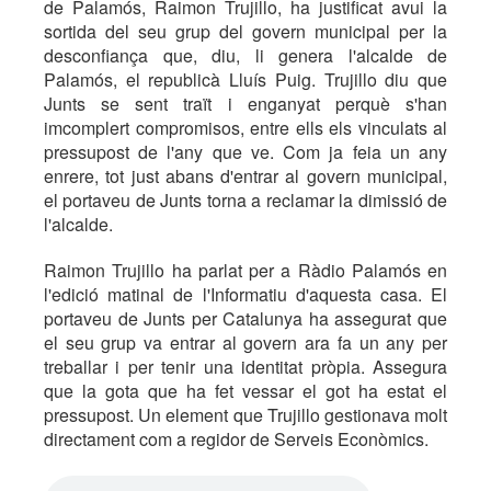
de Palamós, Raimon Trujillo, ha justificat avui la
sortida del seu grup del govern municipal per la
desconfiança que, diu, li genera l'alcalde de
Palamós, el republicà Lluís Puig. Trujillo diu que
Junts se sent traït i enganyat perquè s'han
imcomplert compromisos, entre ells els vinculats al
pressupost de l'any que ve. Com ja feia un any
enrere, tot just abans d'entrar al govern municipal,
el portaveu de Junts torna a reclamar la dimissió de
l'alcalde.
Raimon Trujillo ha parlat per a Ràdio Palamós en
l'edició matinal de l'Informatiu d'aquesta casa. El
portaveu de Junts per Catalunya ha assegurat que
el seu grup va entrar al govern ara fa un any per
treballar i per tenir una identitat pròpia. Assegura
que la gota que ha fet vessar el got ha estat el
pressupost. Un element que Trujillo gestionava molt
directament com a regidor de Serveis Econòmics.