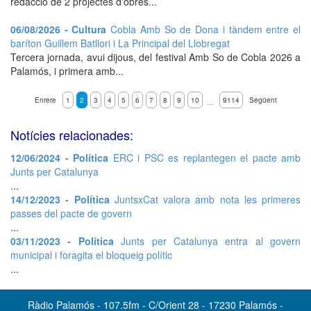
redacció de 2 projectes d'obres...
06/08/2026 - Cultura
Cobla Amb So de Dona i tàndem entre el
baríton Guillem Batllori i La Principal del Llobregat
Tercera jornada, avui dijous, del festival Amb So de Cobla 2026 a
Palamós, i primera amb...
Enrere
1
2
3
4
5
6
7
8
9
10
9114
Següent
…
Notícies relacionades:
12/06/2024 - Política
ERC i PSC es replantegen el pacte amb
Junts per Catalunya
...
14/12/2023 - Política
JuntsxCat valora amb nota les primeres
passes del pacte de govern
...
03/11/2023 - Política
Junts per Catalunya entra al govern
municipal i foragita el bloqueig polític
...
Ràdio Palamós - 107.5fm - C/Orient 28 - 17230 Palamós -