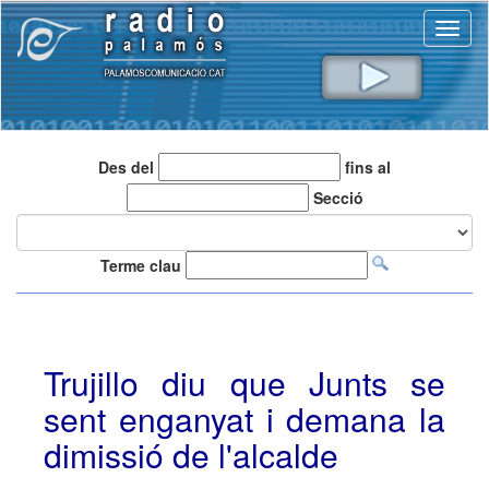
Toggl
naviga
Des del
fins al
Secció
Terme clau
Trujillo diu que Junts se
sent enganyat i demana la
dimissió de l'alcalde