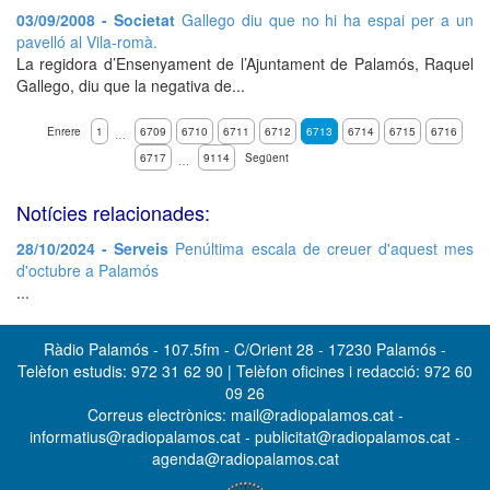
03/09/2008 - Societat
Gallego diu que no hi ha espai per a un
pavelló al Vila-romà.
La regidora d’Ensenyament de l’Ajuntament de Palamós, Raquel
Gallego, diu que la negativa de...
Enrere
1
6709
6710
6711
6712
6713
6714
6715
6716
…
6717
9114
Següent
…
Notícies relacionades:
28/10/2024 - Serveis
Penúltima escala de creuer d'aquest mes
d'octubre a Palamós
...
Ràdio Palamós - 107.5fm - C/Orient 28 - 17230 Palamós -
Telèfon estudis: 972 31 62 90 | Telèfon oficines i redacció: 972 60
09 26
Correus electrònics: mail@radiopalamos.cat -
informatius@radiopalamos.cat - publicitat@radiopalamos.cat -
agenda@radiopalamos.cat