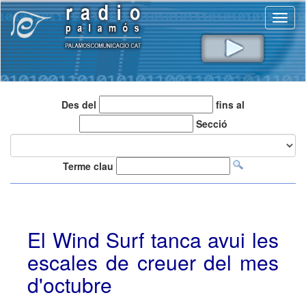
Toggl
naviga
Des del
fins al
Secció
Terme clau
El Wind Surf tanca avui les
escales de creuer del mes
d'octubre