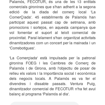
Palamós, FECOTUR, és una de les 13 entitats
comercials gironines que s'han adherit a la segona
edició de la diada del comerç local 'La
ComerÇiada'. 45 establiments de Palamós han
participat aquest passat cap de setmana, amb
promocions i sortejos, en aquesta campanya que
vol fomentar el suport al teixit comercial de
proximitat. Paral·lelament s'han organitzat activitats
dinamitzadores com un concert per la mainada i un
'Correbotigues'.
'La Comerçiada' està impulsada per la patronal
gironina FOEG i les Cambres de Comerç de
Palamós i de Girona, amb l'objectiu de posar de
relleu els valors i la importància social i econòmica
dels negocis locals. A Palamós es va fer el
divendres i dissabte passats. Ventura Puig,
dinamitzador comercial de FECOTUR n'ha fet avui
balanç al programa 'Palamós al dia'.