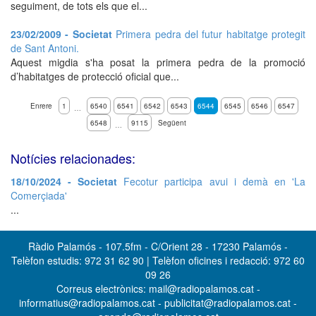
seguiment, de tots els que el...
23/02/2009 - Societat
Primera pedra del futur habitatge protegit
de Sant Antoni.
Aquest migdia s'ha posat la primera pedra de la promoció
d’habitatges de protecció oficial que...
Enrere
1
6540
6541
6542
6543
6544
6545
6546
6547
…
6548
9115
Següent
…
Notícies relacionades:
18/10/2024 - Societat
Fecotur participa avui i demà en 'La
Comerçiada'
...
Ràdio Palamós - 107.5fm - C/Orient 28 - 17230 Palamós -
Telèfon estudis: 972 31 62 90 | Telèfon oficines i redacció: 972 60
09 26
Correus electrònics: mail@radiopalamos.cat -
informatius@radiopalamos.cat - publicitat@radiopalamos.cat -