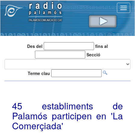
Toggl
naviga
Des del
fins al
Secció
Terme clau
45 establiments de
Palamós participen en 'La
Comerçiada'