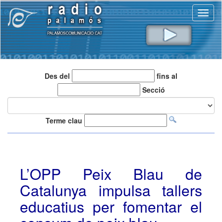
Toggl
naviga
Des del
fins al
Secció
Terme clau
L’OPP Peix Blau de
Catalunya impulsa tallers
educatius per fomentar el