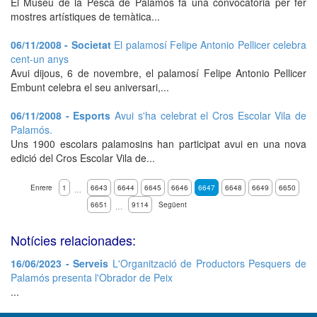
El Museu de la Pesca de Palamós fa una convocatòria per fer
mostres artístiques de temàtica...
06/11/2008 - Societat
El palamosí Felipe Antonio Pellicer celebra
cent-un anys
Avui dijous, 6 de novembre, el palamosí Felipe Antonio Pellicer
Embunt celebra el seu aniversari,...
06/11/2008 - Esports
Avui s'ha celebrat el Cros Escolar Vila de
Palamós.
Uns 1900 escolars palamosins han participat avui en una nova
edició del Cros Escolar Vila de...
Enrere
1
6643
6644
6645
6646
6647
6648
6649
6650
…
6651
9114
Següent
…
Notícies relacionades:
16/06/2023 - Serveis
L'Organització de Productors Pesquers de
Palamós presenta l'Obrador de Peix
...