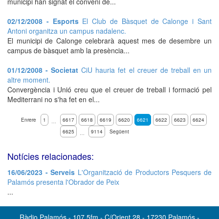
municipi han signat el conveni de...
02/12/2008 - Esports
El Club de Bàsquet de Calonge i Sant
Antoni organitza un campus nadalenc.
El municipi de Calonge celebrarà aquest mes de desembre un
campus de bàsquet amb la presència...
01/12/2008 - Societat
CiU hauria fet el creuer de treball en un
altre moment.
Convergència i Unió creu que el creuer de treball i formació pel
Mediterrani no s'ha fet en el...
Enrere
1
6617
6618
6619
6620
6621
6622
6623
6624
…
6625
9114
Següent
…
Notícies relacionades:
16/06/2023 - Serveis
L'Organització de Productors Pesquers de
Palamós presenta l'Obrador de Peix
...
Ràdio Palamós - 107.5fm - C/Orient 28 - 17230 Palamós -