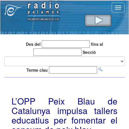
Toggl
naviga
Des del
fins al
Secció
Terme clau
L’OPP Peix Blau de
Catalunya impulsa tallers
educatius per fomentar el