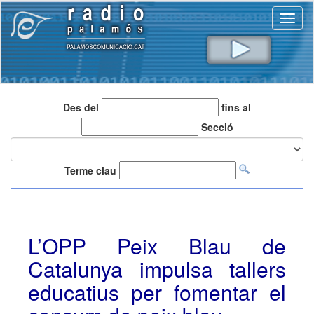
Toggl
naviga
Des del
fins al
Secció
Terme clau
L’OPP Peix Blau de
Catalunya impulsa tallers
educatius per fomentar el