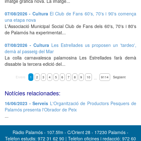
imatge gràfica nova. La imatge...
07/08/2026 - Cultura
El Club de Fans 60's, 70's i 90's comença
una etapa nova
L'Associació Municipal Social Club de Fans dels 60's, 70's i 80's
de Palamós ha experimentat...
07/08/2026 - Cultura
Les Estrellades us proposen un 'tardeo',
demà al passeig del Mar
La colla carnavalesca palamosina Les Estrellades farà demà
dissabte la tercera edició del...
Enrere
1
2
3
4
5
6
7
8
9
10
9114
Següent
…
Notícies relacionades:
16/06/2023 - Serveis
L'Organització de Productors Pesquers de
Palamós presenta l'Obrador de Peix
...
Ràdio Palamós - 107.5fm - C/Orient 28 - 17230 Palamós -
Telèfon estudis: 972 31 62 90 | Telèfon oficines i redacció: 972 60