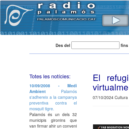
Des del
fins
El refug
Totes les notícies:
virtualme
10/09/2008 - Medi
Ambient
Palamós
s'adhereix a la campanya
07/10/2024 Cultura 
preventiva contra el
mosquit tigre.
Palamós és un dels 32
municipis gironins que
van firmar ahir un conveni