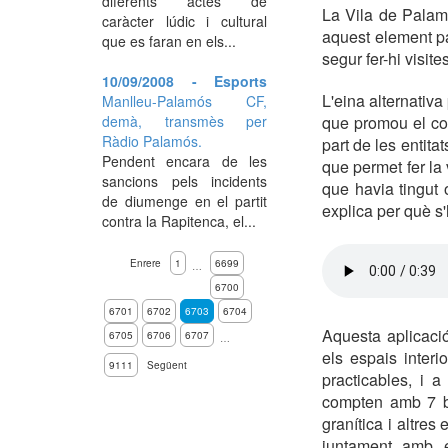
diferents actes de
La Vila de Palamó
caràcter lúdic i cultural
aquest element pa
que es faran en els...
segur fer-hi visite
10/09/2008 - Esports
L'eina alternativa
Manlleu-Palamós CF,
que promou el con
demà, transmès per
Ràdio Palamós.
part de les entita
Pendent encara de les
que permet fer la 
sancions pels incidents
que havia tingut 
de diumenge en el partit
explica per què s'
contra la Rapitenca, el...
Enrere
1
6699
…
6700
6701
6702
6703
6704
Aquesta aplicació
6705
6706
6707
…
els espais inter
9111
Següent
practicables, i a
compten amb 7 br
granítica i altres
juntament amb e