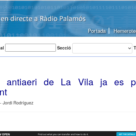
Portada
Hemerote
 al
Secció
T
i antiaeri de La Vila ja es po
nt
- Jordi Rodríguez