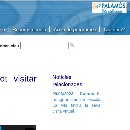
ca
Resums anuals
Arxiu de programes
Qui som?
erme clau
t visitar
Notícies
relacionades:
29/03/2023 - Cultura
El
refugi antiaeri de l'escola
La Vila tindrà la seva
visita virtual
...