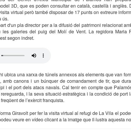
del 3D, que es poden consultar en català, castellà i anglès.
a visita virtual però també disposar de 17 punts on extreure inform
u ús.
art d'un pla director per a la difusió del patrimoni relacionat amb
 les galeries del puig del Molí de Vent. La regidora Maria P
est segon indret.
’hi ubica una xarxa de túnels annexos als elements que van for
, amb canons i un búnquer de comandament de tir, que duran
ipi i el port dels atacs navals. Cal tenir en compte que Palamó
 i rereguarda, i la seva situació estratègica i la condició de port 
 freqüent de l’exèrcit franquista.
forma Giravolt per fer la visita virtual al refugi de La Vila el pod
odeu veure en vídeo clicant a la imatge que il·lustra aquesta not