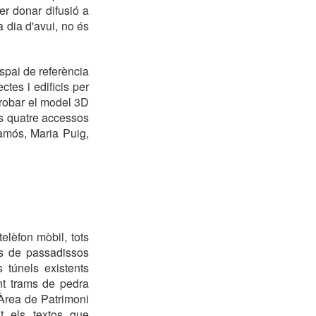
er donar difusió a
 dia d'avui, no és
espai de referència
tes i edificis per
 trobar el model 3D
els quatre accessos
lamós, Maria Puig,
elèfon mòbil, tots
es de passadissos
s túnels existents
nt trams de pedra
L’Àrea de Patrimoni
t els textos que