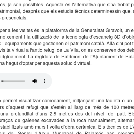
s, ja són possibles. Aquesta és l'alternativa que s'ha trobat p
trimonial, després que els estudis tècnics determinessin que, a
s presencials.
 per a les visites és la plataforma de la Generalitat Giravolt, un 
eixement i la utilització de la tecnologia d’escaneig 3D d’objec
ts i equipaments que gestionen el patrimoni català. Allà s'hi pot
visita virtual a l'antic refugi de La Vila, on es conserven dos d
originalment. La regidora de Patrimoni de l'Ajuntament de Pa
ha hagut d'optar per aquesta solució virtual.
 permet visualitzar còmodament, mitjançant una tauleta o un t
iors d’aquest refugi que s’estén al llarg de més de 100 metr
 una profunditat d’uns 2,5 metres des del nivell del pati. El
aços de galeries excavades a la roca manualment, alterna
 estabilitzats amb murs i volta d’obra ceràmica. Els tècnics de 
ls del Servei d’Arxiu Municipal de Palamós han prepara