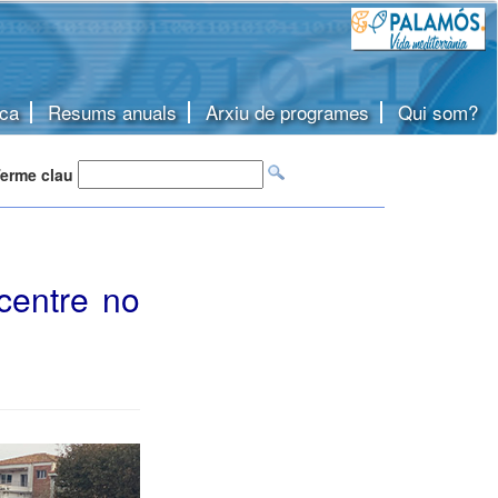
ca
Resums anuals
Arxiu de programes
Qui som?
erme clau
centre no