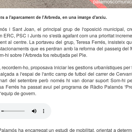
ts a l'aparcament de l'Arbreda, en una imatge d'arxiu.
ós i Sant Joan, el principal grup de l'oposició municipal, cr
 ERC, PSC i Junts no s'està agafant com una prioritat increm
nt al centre. La portaveu del grup, Teresa Ferrés, insisteix 
estacionaments que es perdran amb la reforma del passeig del 
m-hi sobre l'Arbreda fos rebutjada pel Ple.
 recordem-ho, proposava iniciar les gestions urbanístiques per
 alçada a l'espai de l'antic camp de futbol del carrer de Cervan
dinari del setembre però només hi van donar suport Som-hi p
sa Ferrés ha passat avui pel programa de Ràdio Palamós 'Pregu
 l'equip de govern.
alamós ha encarregat un estudi de mobilitat, orientat a determi