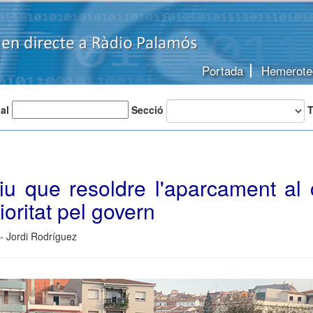
Portada
Hemerote
 al
Secció
T
iu que resoldre l'aparcament al 
ioritat pel govern
 - Jordi Rodríguez