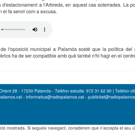
s d'estacionament a l'Arbreda, en aquest cas soterrades. La p
 el fa servir com a excusa.
p de l'oposició municipal a Palamós sosté que la política del
èrics ha de ser compatible amb què també n'hi hagi en el centre 
rient 28 - 17230 Palamós - Telèfon estudis: 972 31 62 90 | Telèfon ofi
opalamos.cat - informatius@radiopalamos.cat - publicitat@radiopalamo
rmació mostrada. Si segueix navegant, considerem que n'accepta el seu 