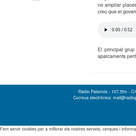
no ampliar place
creu que el govern
El principal gru
aparcaments perif
Ràdio Palamós - 107.5fm - C/O
Correus electrònics: mail@radi
Fem servir cookies per a millorar els nostres serveis, cerques i info