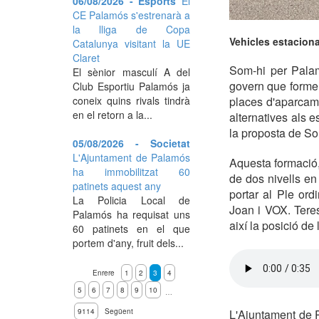
06/08/2026 - Esports
El
CE Palamós s'estrenarà a
la lliga de Copa
Vehicles estaciona
Catalunya visitant la UE
Claret
Som-hi per Palam
El sènior masculí A del
govern que formen
Club Esportiu Palamós ja
coneix quins rivals tindrà
places d'aparcame
en el retorn a la...
alternatives als 
la proposta de So
05/08/2026 - Societat
L'Ajuntament de Palamós
Aquesta formació,
ha immobilitzat 60
de dos nivells en
patinets aquest any
portar al Ple or
La Policia Local de
Joan i VOX. Tere
Palamós ha requisat uns
així la posició de
60 patinets en el que
portem d'any, fruit dels...
Enrere
1
2
3
4
5
6
7
8
9
10
…
9114
Següent
L'Ajuntament de P