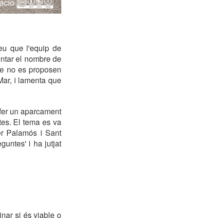
eu que l'equip de
entar el nombre de
que no es proposen
Mar, i lamenta que
 fer un aparcament
tes. El tema es va
er Palamós i Sant
ntes' i ha jutjat
nar si és viable o