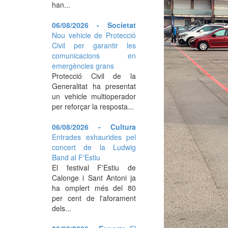
han...
06/08/2026 - Societat
Nou vehicle de Protecció
Civil per garantir les
comunicacions en
emergències grans
Protecció Civil de la
Generalitat ha presentat
un vehicle multioperador
per reforçar la resposta...
06/08/2026 - Cultura
Entrades exhaurides pel
concert de la Ludwig
Band al F'Estiu
El festival F'Estiu de
Calonge i Sant Antoni ja
ha omplert més del 80
per cent de l'aforament
dels...