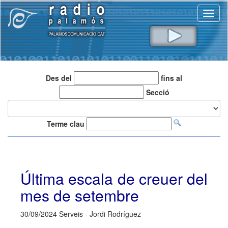
Toggl
naviga
Des del
fins al
Secció
Terme clau
Última escala de creuer del
mes de setembre
30/09/2024 Serveis - Jordi Rodríguez