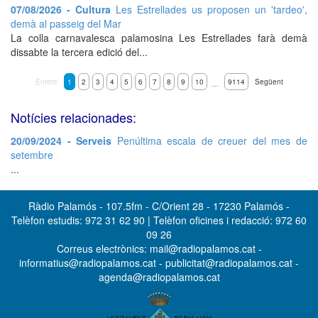
07/08/2026 - Cultura
Les Estrellades us proposen un 'tardeo',
demà al passeig del Mar
La colla carnavalesca palamosina Les Estrellades farà demà
dissabte la tercera edició del...
Enrere
1
2
3
4
5
6
7
8
9
10
9114
Següent
…
Notícies relacionades:
20/09/2024 - Serveis
Penúltima escala de creuer del mes de
setembre
...
Ràdio Palamós - 107.5fm - C/Orient 28 - 17230 Palamós -
Telèfon estudis: 972 31 62 90 | Telèfon oficines i redacció: 972 60
09 26
Correus electrònics: mail@radiopalamos.cat -
informatius@radiopalamos.cat - publicitat@radiopalamos.cat -
agenda@radiopalamos.cat