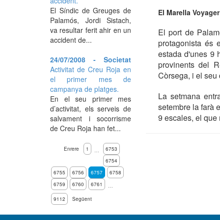
accident.
El Síndic de Greuges de
El Marella Voyager
Palamós, Jordi Sistach,
va resultar ferit ahir en un
El port de Palam
accident de...
protagonista és e
estada d'unes 9 h
24/07/2008 - Societat
provinents del R
Activitat de Creu Roja en
Còrsega, i el seu
el primer mes de
campanya de platges.
La setmana entra
En el seu primer mes
setembre la farà 
d’activitat, els serveis de
9 escales, el que 
salvament i socorrisme
de Creu Roja han fet...
Enrere
1
6753
…
6754
6755
6756
6757
6758
6759
6760
6761
…
9112
Següent