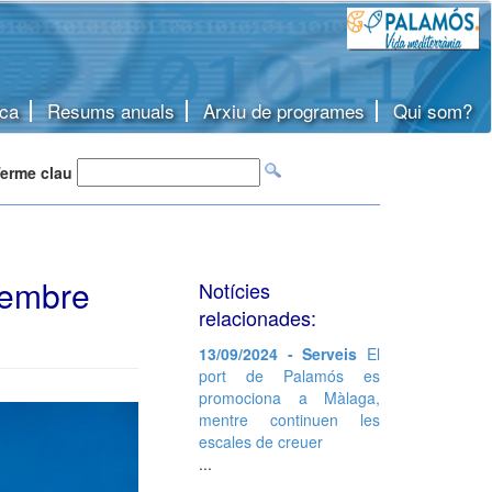
ca
Resums anuals
Arxiu de programes
Qui som?
erme clau
tembre
Notícies
relacionades:
13/09/2024 - Serveis
El
port de Palamós es
promociona a Màlaga,
mentre continuen les
escales de creuer
...