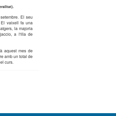
alitat).
 setembre. El seu
 El vaixell fa una
atgers, la majoria
ccio, a l'illa de
arà aquest mes de
re amb un total de
el curs.