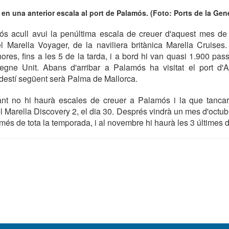
 en una anterior escala al port de Palamós. (Foto: Ports de la Gener
ós acull avui la penúltima escala de creuer d'aquest mes de
l Marella Voyager, de la naviliera britànica Marella Cruises.
ores, fins a les 5 de la tarda, i a bord hi van quasi 1.900 pass
egne Unit. Abans d'arribar a Palamós ha visitat el port d'Aja
 destí següent serà Palma de Mallorca.
nt no hi haurà escales de creuer a Palamós i la que tanc
el Marella Discovery 2, el dia 30. Després vindrà un mes d'octub
més de tota la temporada, i al novembre hi haurà les 3 últimes d