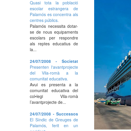
Quasi tota la població
escolar estrangera de
Palamós es concentra als
centres públics.
Palamós necessita dotar-
se de nous equipaments
escolars per respondre
als reptes educatius de
la...
24/07/2008 - Societat
Presenten l'avantprojecte
del Vila-romà a la
comunitat educativa.
Avui es presenta a la
comunitat educativa del
col•legi Vila-romà
l’avantprojecte de...
24/07/2008 - Successos
El Síndic de Greuges de
Palamós, ferit en un