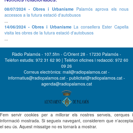
08/07/2024 - Obres i Urbanisme
Palamós aprova els nous
accessos a la futura estació d'autobusos
...
14/06/2024 - Obres i Urbanisme
La consellera Ester Capella
visita les obres de la futura estació d'autobusos
...
Ràdio Palamós - 107.5fm - C/Orient 28 - 17230 Palamós -
Telèfon estudis: 972 31 62 90 | Telèfon oficines i redacció: 972 60
09 26
Correus electrònics: mail@radiopalamos.cat -
informatius@radiopalamos.cat - publicitat@radiopalamos.cat -
agenda@radiopalamos.cat
Fem servir cookies per a millorar els nostres serveis, cerques i
informació mostrada. Si segueix navegant, considerem que n'accepta
el seu ús. Aquest missatge no es tornarà a mostrar.