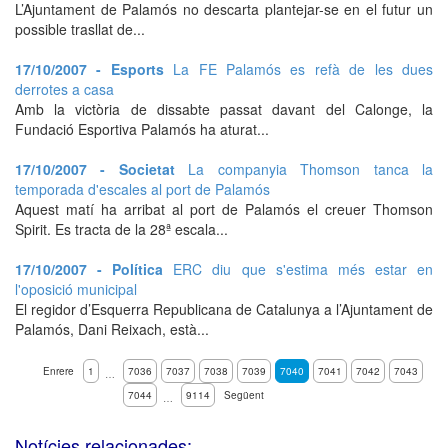
L’Ajuntament de Palamós no descarta plantejar-se en el futur un
possible trasllat de...
17/10/2007 - Esports
La FE Palamós es refà de les dues
derrotes a casa
Amb la victòria de dissabte passat davant del Calonge, la
Fundació Esportiva Palamós ha aturat...
17/10/2007 - Societat
La companyia Thomson tanca la
temporada d'escales al port de Palamós
Aquest matí ha arribat al port de Palamós el creuer Thomson
Spirit. Es tracta de la 28ª escala...
17/10/2007 - Política
ERC diu que s'estima més estar en
l'oposició municipal
El regidor d’Esquerra Republicana de Catalunya a l’Ajuntament de
Palamós, Dani Reixach, està...
Enrere
1
7036
7037
7038
7039
7040
7041
7042
7043
…
7044
9114
Següent
…
Notícies relacionades: