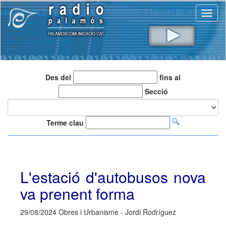
Toggl
naviga
Des del
fins al
Secció
Terme clau
L'estació d'autobusos nova
va prenent forma
29/08/2024 Obres i Urbanisme - Jordi Rodríguez