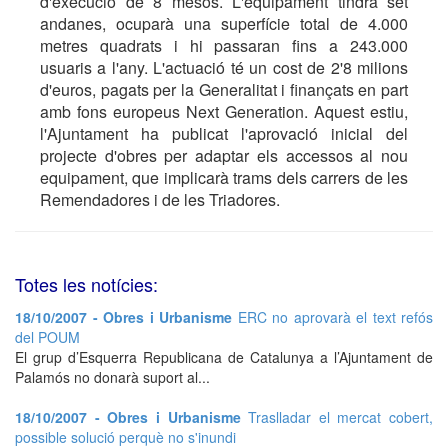
d'execució de 8 mesos. L'equipament tindrà set
andanes, ocuparà una superfície total de 4.000
metres quadrats i hi passaran fins a 243.000
usuaris a l'any. L'actuació té un cost de 2'8 milions
d'euros, pagats per la Generalitat i finançats en part
amb fons europeus Next Generation. Aquest estiu,
l'Ajuntament ha publicat l'aprovació inicial del
projecte d'obres per adaptar els accessos al nou
equipament, que implicarà trams dels carrers de les
Remendadores i de les Triadores.
Totes les notícies:
18/10/2007 - Obres i Urbanisme
ERC no aprovarà el text refós
del POUM
El grup d’Esquerra Republicana de Catalunya a l’Ajuntament de
Palamós no donarà suport al...
18/10/2007 - Obres i Urbanisme
Traslladar el mercat cobert,
possible solució perquè no s'inundi