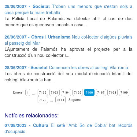
28/06/2007 - Societat
Troben uns menors que s'estan sols a
casa perquè la mare treballa
La Policia Local de Palamós va detectar ahir el cas de dos
menors que es quedaven tancats a casa...
28/06/2007 - Obres i Urbanisme
Nou col·lector d'aigües pluvials
al passeig del Mar
L’Ajuntament de Palamós ha aprovat el projecte per a la
construcció d’un nou col•lector i...
28/06/2007 - Societat
Comencen les obres al col·legi Vila-romà
Les obres de construcció del nou mòdul d’educació infantil del
col•legi Vila-romà ja han...
Enrere
1
7162
7163
7164
7165
7166
7167
7168
7169
…
7170
9114
Següent
…
Notícies relacionades:
07/08/2023 - Cultura
El setè 'Amb So de Cobla' bat rècords
d'ocupació