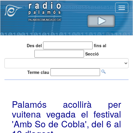
Toggl
naviga
Des del
fins al
Secció
Terme clau
Palamós acollirà per
vuitena vegada el festival
'Amb So de Cobla', del 6 al