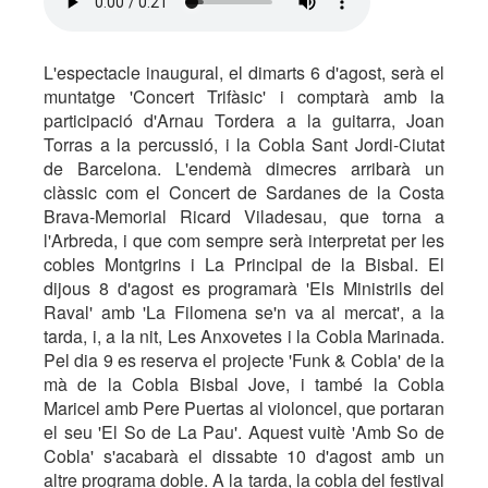
L'espectacle inaugural, el dimarts 6 d'agost, serà el
muntatge 'Concert Trifàsic' i comptarà amb la
participació d'Arnau Tordera a la guitarra, Joan
Torras a la percussió, i la Cobla Sant Jordi-Ciutat
de Barcelona. L'endemà dimecres arribarà un
clàssic com el Concert de Sardanes de la Costa
Brava-Memorial Ricard Viladesau, que torna a
l'Arbreda, i que com sempre serà interpretat per les
cobles Montgrins i La Principal de la Bisbal. El
dijous 8 d'agost es programarà 'Els Ministrils del
Raval' amb 'La Filomena se'n va al mercat', a la
tarda, i, a la nit, Les Anxovetes i la Cobla Marinada.
Pel dia 9 es reserva el projecte 'Funk & Cobla' de la
mà de la Cobla Bisbal Jove, i també la Cobla
Maricel amb Pere Puertas al violoncel, que portaran
el seu 'El So de La Pau'. Aquest vuitè 'Amb So de
Cobla' s'acabarà el dissabte 10 d'agost amb un
altre programa doble. A la tarda, la cobla del festival