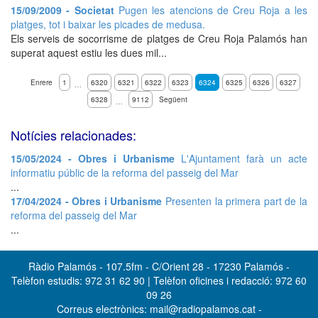
15/09/2009 - Societat
Pugen les atencions de Creu Roja a les
platges, tot i baixar les picades de medusa.
Els serveis de socorrisme de platges de Creu Roja Palamós han
superat aquest estiu les dues mil...
Enrere
1
6320
6321
6322
6323
6324
6325
6326
6327
…
6328
9112
Següent
…
Notícies relacionades:
15/05/2024 - Obres i Urbanisme
L'Ajuntament farà un acte
informatiu públic de la reforma del passeig del Mar
...
17/04/2024 - Obres i Urbanisme
Presenten la primera part de la
reforma del passeig del Mar
...
Ràdio Palamós - 107.5fm - C/Orient 28 - 17230 Palamós -
Telèfon estudis: 972 31 62 90 | Telèfon oficines i redacció: 972 60
09 26
Correus electrònics: mail@radiopalamos.cat -