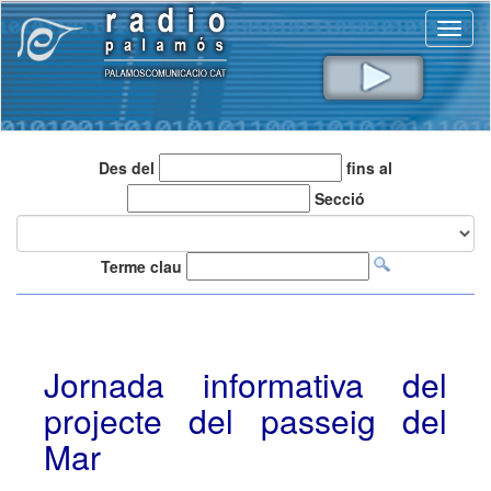
Toggl
naviga
Des del
fins al
Secció
Terme clau
Jornada informativa del
projecte del passeig del
Mar