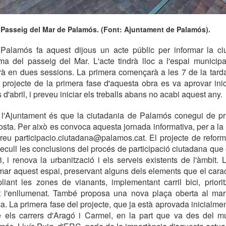
 Passeig del Mar de Palamós. (Font: Ajuntament de Palamós).
Palamós fa aquest dijous un acte públic per informar la ci
ma del passeig del Mar. L'acte tindrà lloc a l'espai municip
rà en dues sessions. La primera començarà a les 7 de la tard
 projecte de la primera fase d'aquesta obra es va aprovar ini
d'abril, i preveu iniciar els treballs abans no acabi aquest any.
de l'Ajuntament és que la ciutadania de Palamós conegui de pr
osta. Per això es convoca aquesta jornada informativa, per a la 
rreu participacio.ciutadana@palamos.cat. El projecte de refor
cull les conclusions del procés de participació ciutadana que e
 i renova la urbanització i els serveis existents de l'àmbit.
rmar aquest espai, preservant alguns dels elements que el caract
mpliant les zones de vianants, implementant carril bici, priori
nt l'enllumenat. També proposa una nova plaça oberta al mar 
. La primera fase del projecte, que ja està aprovada inicialment
 els carrers d'Aragó i Carmel, en la part que va des del mur