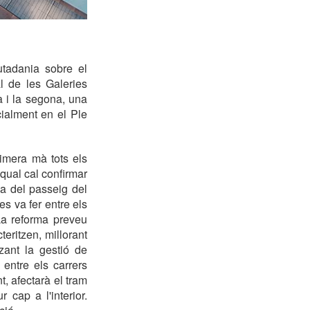
utadania sobre el
al de les Galeries
a i la segona, una
cialment en el Ple
imera mà tots els
qual cal confirmar
ma del passeig del
s va fer entre els
 La reforma preveu
eritzen, millorant
tzant la gestió de
entre els carrers
, afectarà el tram
 cap a l'interior.