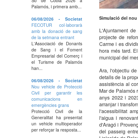
So de Cobla 2026 a
Palamós, i primera amb...
Simulació del nou
06/08/2026 - Societat
FECOTUR col·laborarà
L'Ajuntament de 
amb la donació de sang
projecte de refor
de la setmana entrant
L'Associació de Donants
Carme i es dividi
de Sang i el Foment
hora més tard. El
Empresarial del Comerç i
municipal del mes 
el Turisme de Palamós
han...
Ara, l'objectiu 
detalls de la prop
06/08/2026 - Societat
assistència al co
Nou vehicle de Protecció
Mar de Palamós re
Civil per garantir les
anys 2022 i 2023,
comunicacions en
arranjar i transfo
emergències grans
l'acessibilitat a
Protecció Civil de la
Generalitat ha presentat
l'aigua i renova
un vehicle multioperador
d'Aragó i Provença
per reforçar la resposta...
del passeig entre