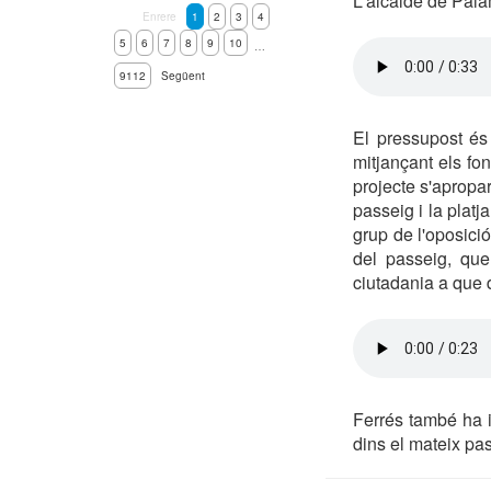
L'alcalde de Pala
Enrere
1
2
3
4
5
6
7
8
9
10
…
9112
Següent
El pressupost és
mitjançant els fo
projecte s'apropar
passeig i la platj
grup de l'oposici
del passeig, que
ciutadania a que d
Ferrés també ha i
dins el mateix pa