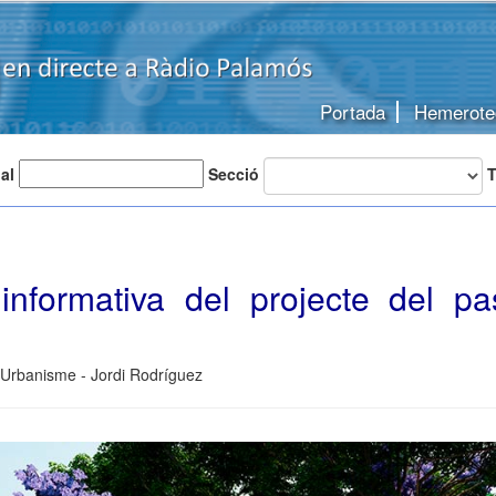
Portada
Hemerote
 al
Secció
T
informativa del projecte del pa
 Urbanisme - Jordi Rodríguez