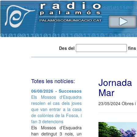
Des del
fins
Jornada 
Totes les notícies:
Mar
06/08/2026 - Successos
Els Mossos d'Esquadra
resolen el cas dels joves
23/05/2024 Obres i
que van entrar a la casa
de colònies de la Fosca, i
fan 3 detencions
Els Mossos d'Esquadra
han detingut 3 nois, un