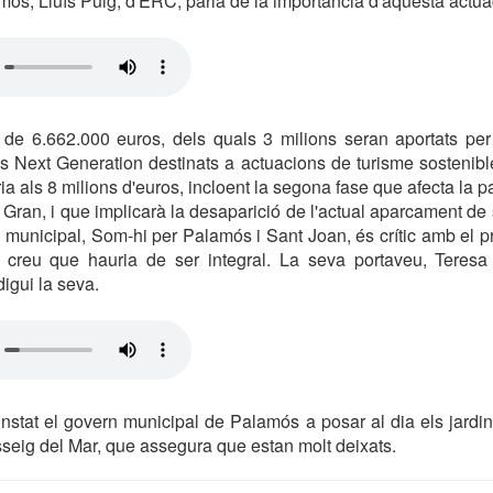
mós, Lluís Puig, d'ERC, parla de la importància d'aquesta actua
 de 6.662.000 euros, dels quals 3 milions seran aportats pe
ns Next Generation destinats a actuacions de turisme sostenible.
ia als 8 milions d'euros, incloent la segona fase que afecta la pa
a Gran, i que implicarà la desaparició de l'actual aparcament de 
ó municipal, Som-hi per Palamós i Sant Joan, és crític amb el p
 creu que hauria de ser integral. La seva portaveu, Teresa
igui la seva.
nstat el govern municipal de Palamós a posar al dia els jardins
sseig del Mar, que assegura que estan molt deixats.