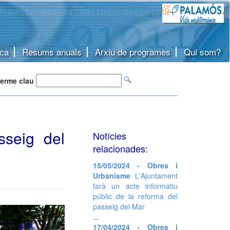
ca
Resums anuals
Arxiu de programes
Qui som?
erme clau
sseig del
Notícies
relacionades:
15/05/2024 - Obres i
Urbanisme
L'Ajuntament
farà un acte informatiu
públic de la reforma del
passeig del Mar
...
17/04/2024 - Obres i