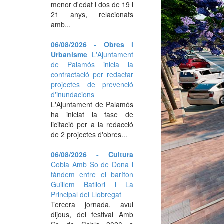
menor d'edat i dos de 19 i
21 anys, relacionats
amb...
06/08/2026 - Obres i
Urbanisme
L'Ajuntament
de Palamós inicia la
contractació per redactar
projectes de prevenció
d'inundacions
L'Ajuntament de Palamós
ha iniciat la fase de
licitació per a la redacció
de 2 projectes d'obres...
06/08/2026 - Cultura
Cobla Amb So de Dona i
tàndem entre el baríton
Guillem Batllori i La
Principal del Llobregat
Tercera jornada, avui
dijous, del festival Amb