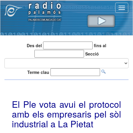
Toggl
naviga
Des del
fins al
Secció
Terme clau
El Ple vota avui el protocol
amb els empresaris pel sòl
industrial a La Pietat