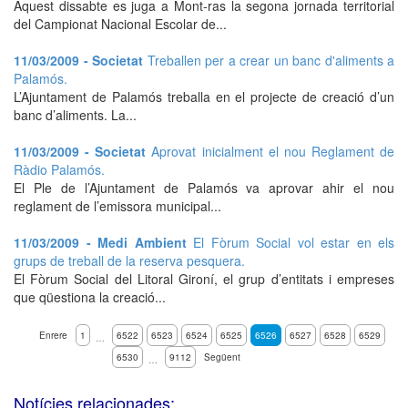
Aquest dissabte es juga a Mont-ras la segona jornada territorial
del Campionat Nacional Escolar de...
11/03/2009 - Societat
Treballen per a crear un banc d'aliments a
Palamós.
L’Ajuntament de Palamós treballa en el projecte de creació d’un
banc d’aliments. La...
11/03/2009 - Societat
Aprovat inicialment el nou Reglament de
Ràdio Palamós.
El Ple de l’Ajuntament de Palamós va aprovar ahir el nou
reglament de l’emissora municipal...
11/03/2009 - Medi Ambient
El Fòrum Social vol estar en els
grups de treball de la reserva pesquera.
El Fòrum Social del Litoral Gironí, el grup d’entitats i empreses
que qüestiona la creació...
Enrere
1
6522
6523
6524
6525
6526
6527
6528
6529
…
6530
9112
Següent
…
Notícies relacionades: