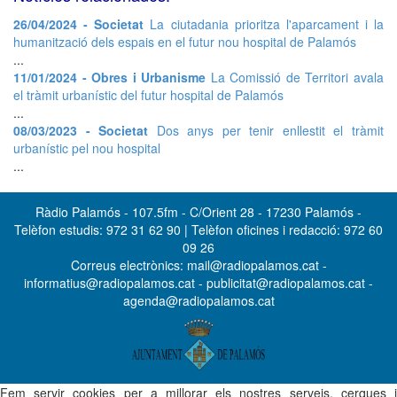
26/04/2024 - Societat
La ciutadania prioritza l'aparcament i la
humanització dels espais en el futur nou hospital de Palamós
...
11/01/2024 - Obres i Urbanisme
La Comissió de Territori avala
el tràmit urbanístic del futur hospital de Palamós
...
08/03/2023 - Societat
Dos anys per tenir enllestit el tràmit
urbanístic pel nou hospital
...
Ràdio Palamós - 107.5fm - C/Orient 28 - 17230 Palamós -
Telèfon estudis: 972 31 62 90 | Telèfon oficines i redacció: 972 60
09 26
Correus electrònics: mail@radiopalamos.cat -
informatius@radiopalamos.cat - publicitat@radiopalamos.cat -
agenda@radiopalamos.cat
Fem servir cookies per a millorar els nostres serveis, cerques i