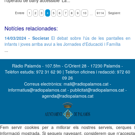
l'operatiu de bany accessible 'La...
Enrere
1
2
3
4
5
6
7
8
9
10
9114
Següent
…
Notícies relacionades:
14/03/2024 - Societat
El debat sobre l'ús de les pantalles en
infants i joves arriba avui a les Jornades d'Educació i Família
...
Ràdio Palamós - 107.5fm - C/Orient 28 - 17230 Palamós -
Telèfon estudis: 972 31 62 90 | Telèfon oficines i redacció: 972 60
09 26
Correus electrònics: mail@radiopalamos.cat -
informatius@radiopalamos.cat - publicitat@radiopalamos.cat -
agenda@radiopalamos.cat
Fem servir cookies per a millorar els nostres serveis, cerques i
informació mostrada. Si segueix navegant, considerem que n'accepta