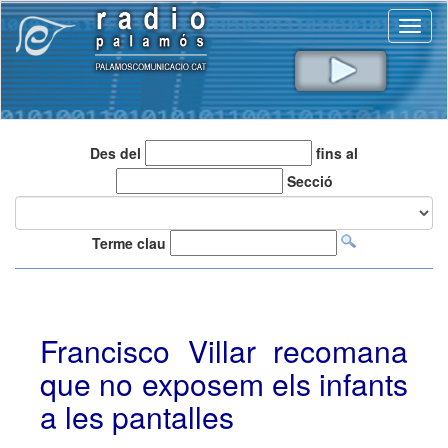
Toggl
naviga
Des del
fins al
Secció
Terme clau
Francisco Villar recomana
que no exposem els infants
a les pantalles