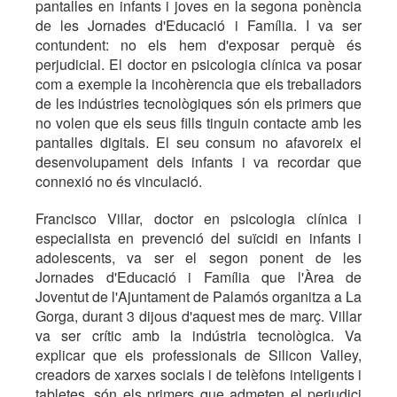
pantalles en infants i joves en la segona ponència
de les Jornades d'Educació i Família. I va ser
contundent: no els hem d'exposar perquè és
perjudicial. El doctor en psicologia clínica va posar
com a exemple la incohèrencia que els treballadors
de les indústries tecnològiques són els primers que
no volen que els seus fills tinguin contacte amb les
pantalles digitals. El seu consum no afavoreix el
desenvolupament dels infants i va recordar que
connexió no és vinculació.
Francisco Villar, doctor en psicologia clínica i
especialista en prevenció del suïcidi en infants i
adolescents, va ser el segon ponent de les
Jornades d'Educació i Família que l'Àrea de
Joventut de l'Ajuntament de Palamós organitza a La
Gorga, durant 3 dijous d'aquest mes de març. Villar
va ser crític amb la indústria tecnològica. Va
explicar que els professionals de Silicon Valley,
creadors de xarxes socials i de telèfons inteligents i
tabletes, són els primers que admeten el perjudici