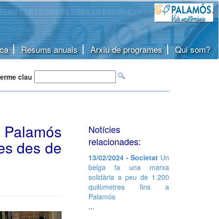
ca
Resums anuals
Arxiu de programes
Qui som?
erme clau
 Palamós
Notícies
relacionades:
es des de
13/02/2024 - Societat
Un
belga fa una marxa
solidària a peu de 1.200
quilòmetres fins a
Palamós
...