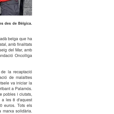
es des de Bèlgica.
tadà belga que ha
al, amb finalitats
asseig del Mar, amb
undació Oncolliga
 de la recaptació
gació de malalties
sele va iniciar la
rribant a Palamós.
 pobles i ciutats,
, a les 8 d'aquest
0 euros. Tots els
 marxa solidària.