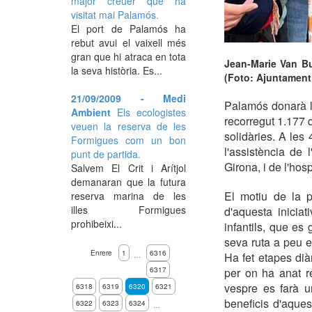
major creuer que ha
visitat mai Palamós.
El port de Palamós ha
rebut avui el vaixell més
gran que hi atraca en tota
Jean-Marie Van Bu
la seva història. Es...
(Foto: Ajuntament
21/09/2009 - Medi
Palamós donarà l
Ambient
Els ecologistes
recorregut 1.177 q
veuen la reserva de les
solidàries. A les 
Formigues com un bon
l'assistència de
punt de partida.
Girona, i de l'hos
Salvem El Crit i Arítjol
demanaran que la futura
El motiu de la p
reserva marina de les
illes Formigues
d'aquesta iniciat
prohibeixi...
infantils, que es
seva ruta a peu e
Enrere
1
6316
Ha fet etapes dià
…
6317
per on ha anat re
vespre es farà u
6318
6319
6320
6321
beneficis d'aque
6322
6323
6324
…