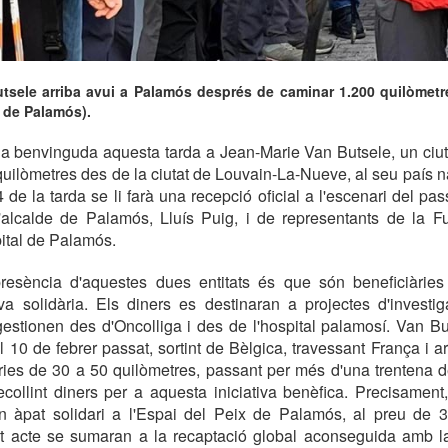
tsele arriba avui a Palamós després de caminar 1.200 quilòmetr
 de Palamós).
a benvinguda aquesta tarda a Jean-Marie Van Butsele, un ciu
uilòmetres des de la ciutat de Louvain-La-Nueve, al seu país nat
4 de la tarda se li farà una recepció oficial a l'escenari del p
 l'alcalde de Palamós, Lluís Puig, i de representants de la F
pital de Palamós.
resència d'aquestes dues entitats és que són beneficiàries
iva solidària. Els diners es destinaran a projectes d'investi
 gestionen des d'Oncolliga i des de l'hospital palamosí. Van But
l 10 de febrer passat, sortint de Bèlgica, travessant França i a
ries de 30 a 50 quilòmetres, passant per més d'una trentena de
collint diners per a aquesta iniciativa benèfica. Precisament
n àpat solidari a l'Espai del Peix de Palamós, al preu de 3
st acte se sumaran a la recaptació global aconseguida amb la