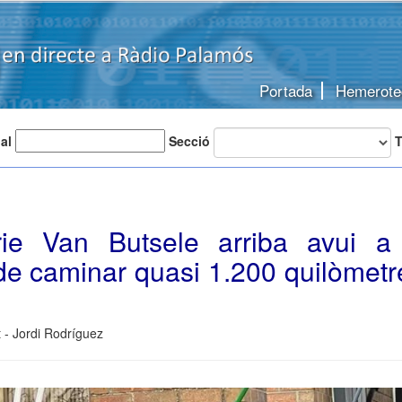
Portada
Hemerote
 al
Secció
T
rie Van Butsele arriba avui a
de caminar quasi 1.200 quilòmetr
 - Jordi Rodríguez