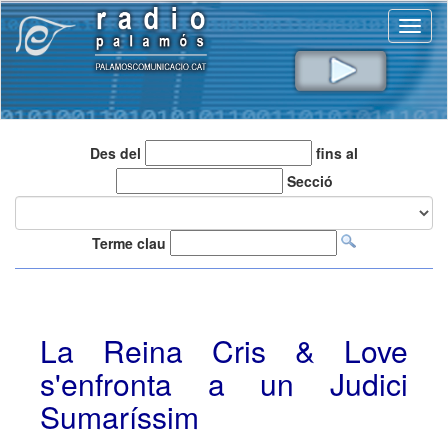
Toggl
naviga
Des del
fins al
Secció
Terme clau
La Reina Cris & Love
s'enfronta a un Judici
Sumaríssim