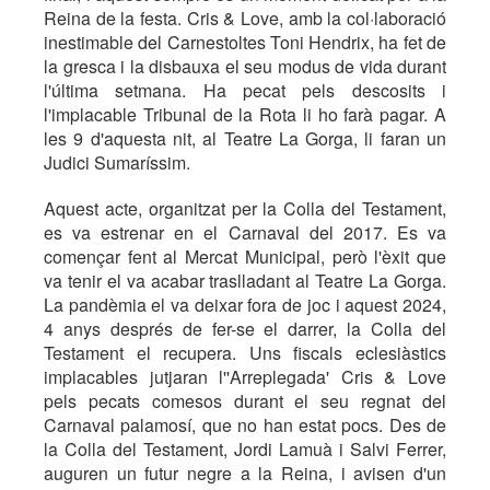
Reina de la festa. Cris & Love, amb la col·laboració
inestimable del Carnestoltes Toni Hendrix, ha fet de
la gresca i la disbauxa el seu modus de vida durant
l'última setmana. Ha pecat pels descosits i
l'implacable Tribunal de la Rota li ho farà pagar. A
les 9 d'aquesta nit, al Teatre La Gorga, li faran un
Judici Sumaríssim.
Aquest acte, organitzat per la Colla del Testament,
es va estrenar en el Carnaval del 2017. Es va
començar fent al Mercat Municipal, però l'èxit que
va tenir el va acabar traslladant al Teatre La Gorga.
La pandèmia el va deixar fora de joc i aquest 2024,
4 anys després de fer-se el darrer, la Colla del
Testament el recupera. Uns fiscals eclesiàstics
implacables jutjaran l''Arreplegada' Cris & Love
pels pecats comesos durant el seu regnat del
Carnaval palamosí, que no han estat pocs. Des de
la Colla del Testament, Jordi Lamuà i Salvi Ferrer,
auguren un futur negre a la Reina, i avisen d'un