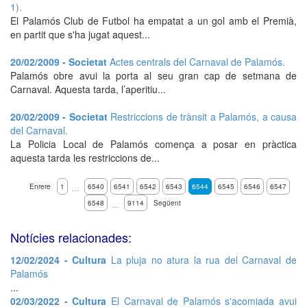
1).
El Palamós Club de Futbol ha empatat a un gol amb el Premià,
en partit que s'ha jugat aquest...
20/02/2009 - Societat
Actes centrals del Carnaval de Palamós.
Palamós obre avui la porta al seu gran cap de setmana de
Carnaval. Aquesta tarda, l’aperitiu...
20/02/2009 - Societat
Restriccions de trànsit a Palamós, a causa
del Carnaval.
La Policia Local de Palamós comença a posar en pràctica
aquesta tarda les restriccions de...
Enrere
1
6540
6541
6542
6543
6544
6545
6546
6547
…
6548
9114
Següent
…
Notícies relacionades:
12/02/2024 - Cultura
La pluja no atura la rua del Carnaval de
Palamós
...
02/03/2022 - Cultura
El Carnaval de Palamós s'acomiada avui