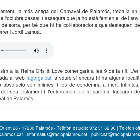
tament, la més antiga del Carnaval de Palamós, treballa en e
 l'octubre passat, i assegura que ja ho està fent en el de l'any
 de sorra, per bé que hi ha col·laboracions que destaquen per
rrer i Jordi Lamuà.
sim a la Reina Cris & Love començarà a les 9 de la nit. L'ent
lada al web
lagorga.cat
, a veure si encara hi ha alguna localit
na absolució són ínfimes, i les de condemna a mort, infinites
a del seu testament i l'enterrament de la sardina, tancaran 
val de Palamós.
rient 28 - 17230 Palamós - Telèfon estudis: 972 31 62 90 | Telèfon ofi
opalamos.cat - informatius@radiopalamos.cat - publicitat@radiopalamo