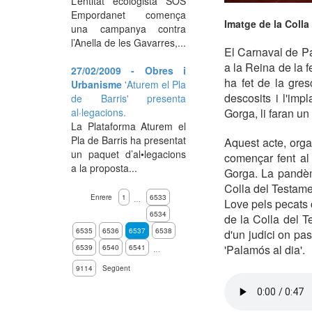
L’entitat ecologista SOS
Empordanet comença
Imatge de la Colla
una campanya contra
l’Anella de les Gavarres,...
El Carnaval de Pa
a la Reina de la f
27/02/2009 - Obres i
ha fet de la gre
Urbanisme
'Aturem el Pla
descosits i l'imp
de Barris' presenta
al·legacions.
Gorga, li faran u
La Plataforma Aturem el
Pla de Barris ha presentat
Aquest acte, orga
un paquet d’al•legacions
començar fent al 
a la proposta...
Gorga. La pandèmi
Colla del Testamen
Enrere
1
6533
…
Love pels pecats 
6534
de la Colla del T
6535
6536
6537
6538
d'un judici on pa
'Palamós al dia'.
6539
6540
6541
…
9114
Següent