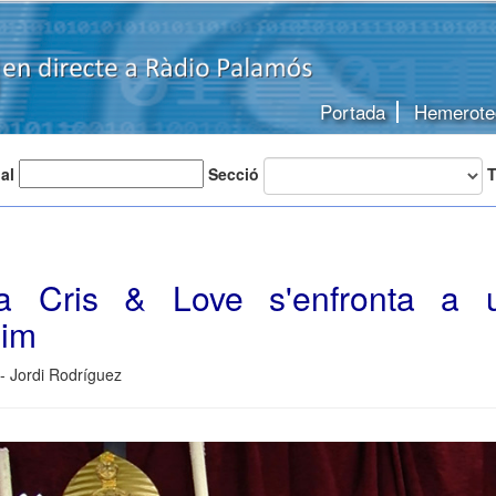
Portada
Hemerote
 al
Secció
T
a Cris & Love s'enfronta a u
sim
- Jordi Rodríguez