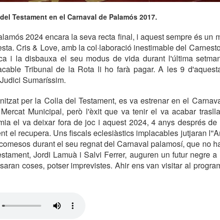
 del Testament en el Carnaval de Palamós 2017.
lamós 2024 encara la seva recta final, i aquest sempre és un 
esta. Cris & Love, amb la col·laboració inestimable del Carnesto
sca i la disbauxa el seu modus de vida durant l'última setma
lacable Tribunal de la Rota li ho farà pagar. A les 9 d'aquesta
n Judici Sumaríssim.
nitzat per la Colla del Testament, es va estrenar en el Carnav
Mercat Municipal, però l'èxit que va tenir el va acabar trasll
a el va deixar fora de joc i aquest 2024, 4 anys després de fe
t el recupera. Uns fiscals eclesiàstics implacables jutjaran l''
comesos durant el seu regnat del Carnaval palamosí, que no h
estament, Jordi Lamuà i Salvi Ferrer, auguren un futur negre a 
ssaran coses, potser imprevistes. Ahir ens van visitar al progr