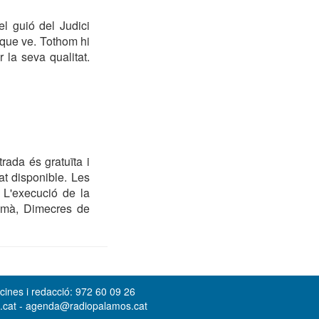
l guió del Judici
 que ve. Tothom hi
 la seva qualitat.
rada és gratuïta i
at disponible. Les
. L'execució de la
demà, Dimecres de
cines i redacció: 972 60 09 26
s.cat - agenda@radiopalamos.cat