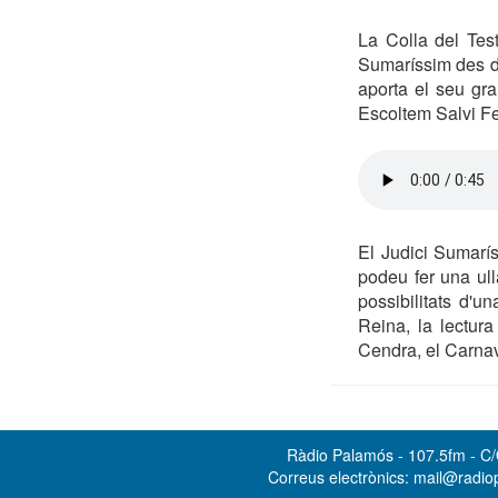
La Colla del Tes
Sumaríssim des de
aporta el seu gra
Escoltem Salvi Fe
El Judici Sumarís
podeu fer una ul
possibilitats d'u
Reina, la lectur
Cendra, el Carna
Ràdio Palamós - 107.5fm - C/O
Correus electrònics: mail@radi