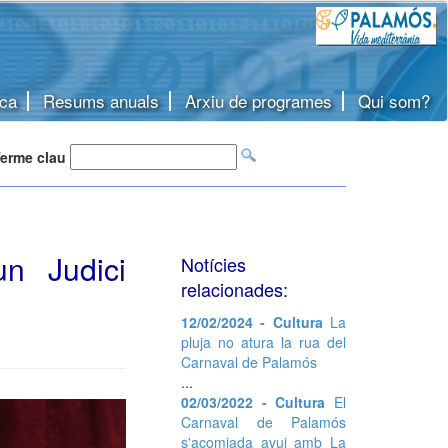
ca
Resums anuals
Arxiu de programes
Qui som?
erme clau
n Judici
Notícies
relacionades:
12/02/2024 - Cultura
La
pluja no atura la rua del
Carnaval de Palamós
...
02/03/2022 - Cultura
El
Carnaval de Palamós
s'acomiada avui amb La