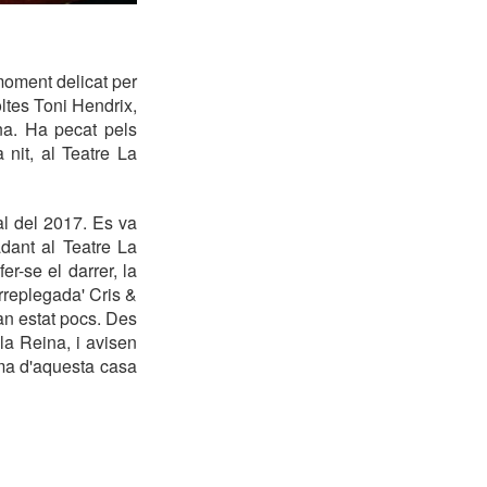
moment delicat per
ltes Toni Hendrix,
na. Ha pecat pels
 nit, al Teatre La
al del 2017. Es va
adant al Teatre La
r-se el darrer, la
Arreplegada' Cris &
an estat pocs. Des
la Reina, i avisen
ama d'aquesta casa