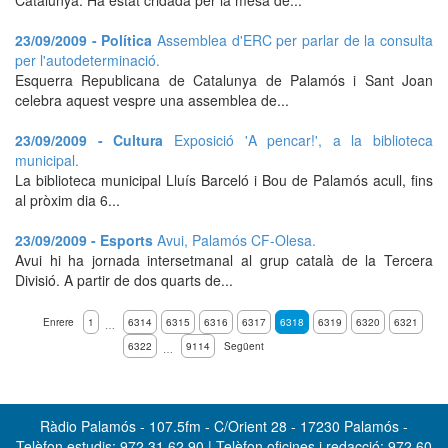
Catalunya. Ha estat cridada per la mesa de...
23/09/2009 - Política
Assemblea d'ERC per parlar de la consulta
per l'autodeterminació.
Esquerra Republicana de Catalunya de Palamós i Sant Joan
celebra aquest vespre una assemblea de...
23/09/2009 - Cultura
Exposició 'A pencar!', a la biblioteca
municipal.
La biblioteca municipal Lluís Barceló i Bou de Palamós acull, fins
al pròxim dia 6...
23/09/2009 - Esports
Avui, Palamós CF-Olesa.
Avui hi ha jornada intersetmanal al grup català de la Tercera
Divisió. A partir de dos quarts de...
Enrere
1
6314
6315
6316
6317
6318
6319
6320
6321
…
6322
9114
Següent
…
Ràdio Palamós - 107.5fm - C/Orient 28 - 17230 Palamós -
Telèfon estudis: 972 31 62 90 | Telèfon oficines i redacció: 972 60