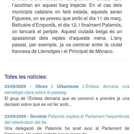
l’acolliran en aquest llarg trajecte. En el cas dels
municipis catalans on farà estada, aquests seran
Figueres, on es preveu que arribi el dia 11 de març,
Bellcaire d’Empordà, el dia 12, i finalment Palamós,
on tancarà el periple. Aquest ciutadà belga és un
apassionat dels reptes d'aquesta mena. L'any
passat, per exemple, ja va caminar entre la ciutat
francesa de Llemotges i el Principat de Mònaco.
Totes les notícies:
23/09/2009 - Obres i Urbanisme
L'Entesa demana una
estratègia clara sobre el passeig.
El grup de l’Entesa demana que es comenci a prendre ja una
decissió sobre què es vol fer amb...
23/09/2009 - Societat
Palamós explica al Parlament l'experiència
del referèndum del 94.
Una delegació de Palamós ha anat avui al Parlament de