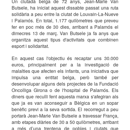
Un ciutadà belga de 72 anys, Jean-Marie Van
Butsele, ha iniciat aquest dissabte passat una ruta
solidària a peu entre la ciutat de Louvain-La-Nueve
i Palamós. En total, 1.177 quilòmetres que preveu
fer en poc més de 30 dies, arribant a Palamós el
dimecres 13 de març. Van Butsele ja fa anys que
organitza aquest tipus d'activitats que combinen
esport i solidaritat.
En aquest cas l'objectiu és recaptar uns 30.000
euros, principalment per a la investigació de
malalties que afecten els infants, una iniciativa que
impulsa una entitat belga, però també per
desenvolupar alguns dels projectes de la Fundació
Oncolliga Girona o de l'hospital de Palamós. Els
diners que reculli fent aquesta marxa s'afegiran als
que ja es van aconseguir a Bèlgica en un sopar
benèfic previ a la seva sortida. El recorregut a peu
portarà Jean-Marie Van Butsele a travessar França,
amb etapes diàries de 30 a 50 quilòmetres, arribant
a més d’una trentena de pobles i ciutats que