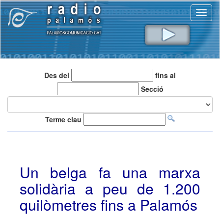
Toggl
naviga
Des del
fins al
Secció
Terme clau
Un belga fa una marxa
solidària a peu de 1.200
quilòmetres fins a Palamós