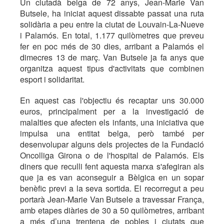
Un ciutadà belga de 72 anys, Jean-Marie Van
Butsele, ha iniciat aquest dissabte passat una ruta
solidària a peu entre la ciutat de Louvain-La-Nueve
i Palamós. En total, 1.177 quilòmetres que preveu
fer en poc més de 30 dies, arribant a Palamós el
dimecres 13 de març. Van Butsele ja fa anys que
organitza aquest tipus d'activitats que combinen
esport i solidaritat.
En aquest cas l'objectiu és recaptar uns 30.000
euros, principalment per a la investigació de
malalties que afecten els infants, una iniciativa que
impulsa una entitat belga, però també per
desenvolupar alguns dels projectes de la Fundació
Oncolliga Girona o de l'hospital de Palamós. Els
diners que reculli fent aquesta marxa s'afegiran als
que ja es van aconseguir a Bèlgica en un sopar
benèfic previ a la seva sortida. El recorregut a peu
portarà Jean-Marie Van Butsele a travessar França,
amb etapes diàries de 30 a 50 quilòmetres, arribant
a més d’una trentena de pobles i ciutats que