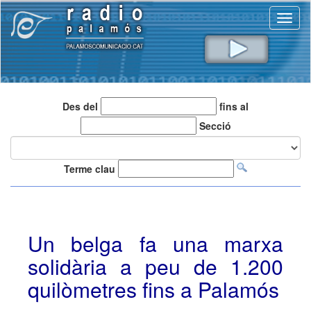
Toggl
naviga
Des del
fins al
Secció
Terme clau
Un belga fa una marxa
solidària a peu de 1.200
quilòmetres fins a Palamós