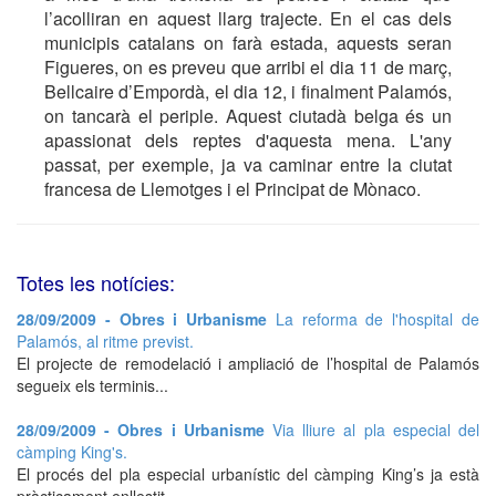
l’acolliran en aquest llarg trajecte. En el cas dels
municipis catalans on farà estada, aquests seran
Figueres, on es preveu que arribi el dia 11 de març,
Bellcaire d’Empordà, el dia 12, i finalment Palamós,
on tancarà el periple. Aquest ciutadà belga és un
apassionat dels reptes d'aquesta mena. L'any
passat, per exemple, ja va caminar entre la ciutat
francesa de Llemotges i el Principat de Mònaco.
Totes les notícies:
28/09/2009 - Obres i Urbanisme
La reforma de l'hospital de
Palamós, al ritme previst.
El projecte de remodelació i ampliació de l’hospital de Palamós
segueix els terminis...
28/09/2009 - Obres i Urbanisme
Via lliure al pla especial del
càmping King's.
El procés del pla especial urbanístic del càmping King’s ja està