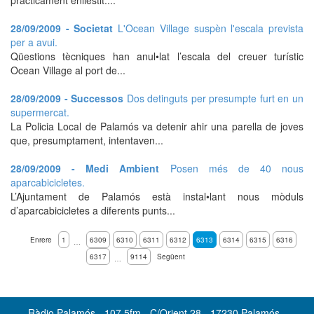
pràcticament enllestit....
28/09/2009 - Societat
L'Ocean Village suspèn l'escala prevista
per a avui.
Qüestions tècniques han anul•lat l’escala del creuer turístic
Ocean Village al port de...
28/09/2009 - Successos
Dos detinguts per presumpte furt en un
supermercat.
La Policia Local de Palamós va detenir ahir una parella de joves
que, presumptament, intentaven...
28/09/2009 - Medi Ambient
Posen més de 40 nous
aparcabicicletes.
L’Ajuntament de Palamós està instal•lant nous mòduls
d’aparcabicicletes a diferents punts...
Enrere
1
6309
6310
6311
6312
6313
6314
6315
6316
…
6317
9114
Següent
…
Ràdio Palamós - 107.5fm - C/Orient 28 - 17230 Palamós -