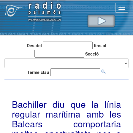
Toggl
naviga
Des del
fins al
Secció
Terme clau
Bachiller diu que la línia
regular marítima amb les
Balears comportaria