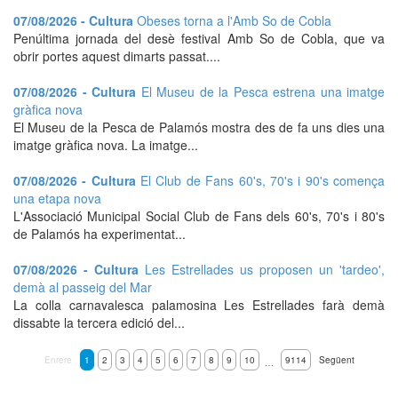
07/08/2026 - Cultura
Obeses torna a l'Amb So de Cobla
Penúltima jornada del desè festival Amb So de Cobla, que va
obrir portes aquest dimarts passat....
07/08/2026 - Cultura
El Museu de la Pesca estrena una imatge
gràfica nova
El Museu de la Pesca de Palamós mostra des de fa uns dies una
imatge gràfica nova. La imatge...
07/08/2026 - Cultura
El Club de Fans 60's, 70's i 90's comença
una etapa nova
L'Associació Municipal Social Club de Fans dels 60's, 70's i 80's
de Palamós ha experimentat...
07/08/2026 - Cultura
Les Estrellades us proposen un 'tardeo',
demà al passeig del Mar
La colla carnavalesca palamosina Les Estrellades farà demà
dissabte la tercera edició del...
Enrere
1
2
3
4
5
6
7
8
9
10
9114
Següent
…