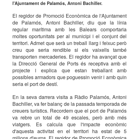
l'Ajuntament de Palamós, Antoni Bachiller.
El regidor de Promoció Econòmica de l'Ajuntament
de Palamós, Antoni Bachiller, diu que la línia
regular marítima amb les Balears comportaria
moltes oportunitats per al municipi i el conjunt del
territori. Admet que serà un treball llarg i feixuc però
creu que seria rendible si els vaixells també
transporten mercaderies. El regidor ha avançat que
la Direcció General de Ports és receptiva amb el
projecte i explica que estan treballant amb
possibles armadors que poguessin venir i amb quin
seria el port de destí.
En la seva darrera visita a Ràdio Palamós, Antoni
Bachiller, va fer balanç de la passada temporada de
creuers turístics. Recordem que el port de Palamós
va rebre un total de 49 escales, però amb més
viatgers. Es calcula que l'impacte econòmic
d'aquesta activitat en el territori ha estat de 5
milions d'euros. El regidor de Promoció Econòmica