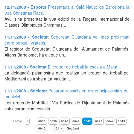
12/11/2008 - Esports
Presentada al Saló Naútic de Barcelona la
33a Christmas Race.
Avui s'ha presentat la 33a edició de la Regata Internacional de
Classes Olímpiques Christmas...
11/11/2008 - Societat
Seguretat Ciutadana vol més proximitat
entre policia i vilatans.
El regidor de Seguretat Ciutadana de l’Ajuntament de Palamós,
Alfons Bartolomé, ha dit que un...
11/11/2008 - Societat
El creuer de treball fa escala a Malta.
La delegació palamosina que realitza un creuer de treball pel
Mediterrani es troba a La Valetta,...
11/11/2008 - Societat
Posaran ressalts en els principals vials del
municipi.
Les àrees de Mobilitat i Via Pública de l’Ajuntament de Palamós
col•locaran cinc ressalts...
Enrere
1
6638
6639
6640
6641
6642
6643
6644
6645
…
6646
9114
Següent
…