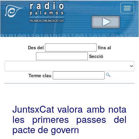
Toggl
naviga
Des del
fins al
Secció
Terme clau
JuntsxCat valora amb nota
les primeres passes del
pacte de govern