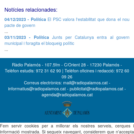
Notícies relacionades:
04/12/2023 - Política
El PSC valora l'estabilitat que dona el nou
pacte de govern
...
03/11/2023 - Política
Junts per Catalunya entra al govern
municipal i foragita el bloqueig polític
...
Ràdio Palamós - 107.5fm - C/Orient 28 - 17230 Palamós -
Telèfon estudis: 972 31 62 90 | Telèfon oficines i redacció: 972 60
09 26
Correus electrònics: mail@radiopalamos.cat -
informatius@radiopalamos.cat - publicitat@radiopalamos.cat -
agenda@radiopalamos.cat
Fem servir cookies per a millorar els nostres serveis, cerques i
informació mostrada. Si segueix navegant, considerem que n'accepta