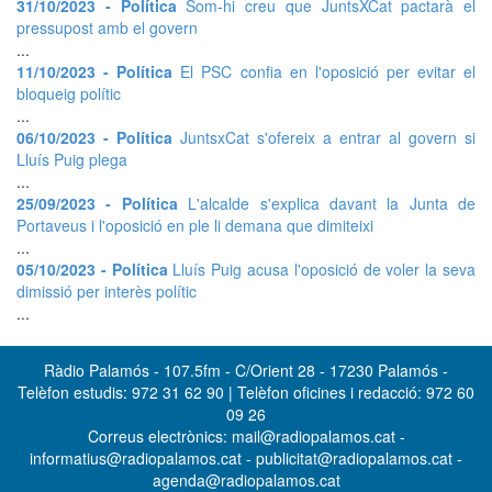
31/10/2023 - Política
Som-hi creu que JuntsXCat pactarà el
pressupost amb el govern
...
11/10/2023 - Política
El PSC confia en l'oposició per evitar el
bloqueig polític
...
06/10/2023 - Política
JuntsxCat s'ofereix a entrar al govern si
Lluís Puig plega
...
25/09/2023 - Política
L'alcalde s'explica davant la Junta de
Portaveus i l'oposició en ple li demana que dimiteixi
...
05/10/2023 - Política
Lluís Puig acusa l'oposició de voler la seva
dimissió per interès polític
...
Ràdio Palamós - 107.5fm - C/Orient 28 - 17230 Palamós -
Telèfon estudis: 972 31 62 90 | Telèfon oficines i redacció: 972 60
09 26
Correus electrònics: mail@radiopalamos.cat -
informatius@radiopalamos.cat - publicitat@radiopalamos.cat -
agenda@radiopalamos.cat