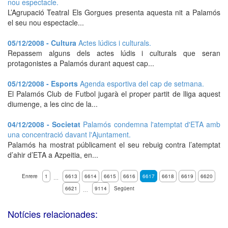
nou espectacle.
L’Agrupació Teatral Els Gorgues presenta aquesta nit a Palamós
el seu nou espectacle...
05/12/2008 - Cultura
Actes lúdics i culturals.
Repassem alguns dels actes lúdis i culturals que seran
protagonistes a Palamós durant aquest cap...
05/12/2008 - Esports
Agenda esportiva del cap de setmana.
El Palamós Club de Futbol jugarà el proper partit de lliga aquest
diumenge, a les cinc de la...
04/12/2008 - Societat
Palamós condemna l'atemptat d'ETA amb
una concentració davant l'Ajuntament.
Palamós ha mostrat públicament el seu rebuig contra l’atemptat
d’ahir d’ETA a Azpeitia, en...
Enrere
1
6613
6614
6615
6616
6617
6618
6619
6620
…
6621
9114
Següent
…
Notícies relacionades: