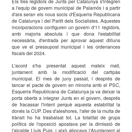
Els tres regidors de Junts per Catalunya s'integren
a l'equip de govern municipal de Palamós i a partir
d'ara seran els nous socis d'Esquerra Republicana
de Catalunya i del Partit dels Socialistes. Aquestes
incorporacions configuren un govern d'11 regidors,
amb majoria absoluta i que dona l'estabilitat
necessària, d'entrada per aprovar aquest dilluns
que ve el pressupost municipal i les ordenances
fiscals del 2024.
L'acord s'ha presentat aquest mateix matí,
juntament amb la modificació del cartipàs
municipal. El mes de juny passat, i després de
tancar el pacte de govern en minoria amb el PSC,
Esquerra Republicana de Catalunya ja va deixar la
porta oberta a integrar Junts en el govern, després
de fracassar l'intent perquè aquesta estabilitat la
donés la CUP. Des d'aleshores, l'afer de la multa de
trànsit ho ha trasbalsat tot. La totalitat de grups
polítics de l'oposició apostava per la dimissió de
l'alcalde Lluís Puig, i això abocava l'Ajuntament al