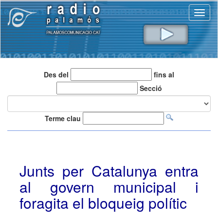
Toggl
naviga
Des del
fins al
Secció
Terme clau
Junts per Catalunya entra
al govern municipal i
foragita el bloqueig polític