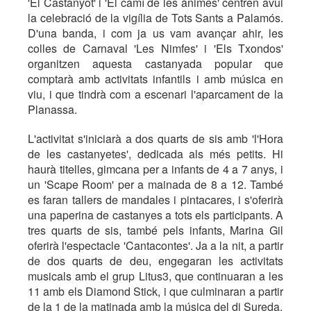
'El Castanyot' i 'El camí de les ànimes' centren avui
la celebració de la vigília de Tots Sants a Palamós.
D'una banda, i com ja us vam avançar ahir, les
colles de Carnaval 'Les Nimfes' i 'Els Txondos'
organitzen aquesta castanyada popular que
comptarà amb activitats infantils i amb música en
viu, i que tindrà com a escenari l'aparcament de la
Planassa.
L'activitat s'iniciarà a dos quarts de sis amb 'l'Hora
de les castanyetes', dedicada als més petits. Hi
haurà titelles, gimcana per a infants de 4 a 7 anys, i
un 'Scape Room' per a mainada de 8 a 12. També
es faran tallers de mandales i pintacares, i s'oferirà
una paperina de castanyes a tots els participants. A
tres quarts de sis, també pels infants, Marina Gil
oferirà l'espectacle 'Cantacontes'. Ja a la nit, a partir
de dos quarts de deu, engegaran les activitats
musicals amb el grup Litus3, que continuaran a les
11 amb els Diamond Stick, i que culminaran a partir
de la 1 de la matinada amb la música del dj Sureda.