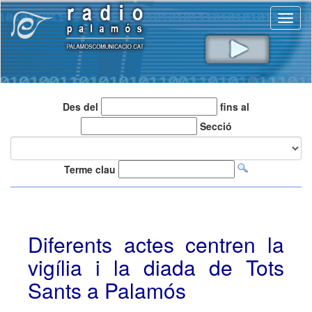
Toggl
naviga
Des del
fins al
Secció
Terme clau
Diferents actes centren la
vigília i la diada de Tots
Sants a Palamós