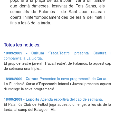
popular a la plaça de Sant Joan. Val a dir també
que demà dimecres, festivitat de Tots Sants, els
cementiris de Palamós i de Sant Joan estaran
oberts ininterrompudament des de les 9 del matí i
fins a les 6 de la tarda.
Totes les notícies:
18/09/2009 - Cultura
'Traca.Teatre' presenta 'Criatura i
companyia' a La Gorga.
El grup de teatre juvenil ‘Traca.Teatre’, de Palamós, fa aquest cap
de setmana una triple...
18/09/2009 - Cultura
Presenten la nova programació de Xarxa.
La Fundació Xarxa d’Espectacle Infantil i Juvenil presenta aquest
diumenge la seva programació...
18/09/2009 - Esports
Agenda esportiva del cap de setmana.
El Palamós Club de Futbol juga aquest diumenge, a les sis de la
tarda, al camp del Balaguer. Els...