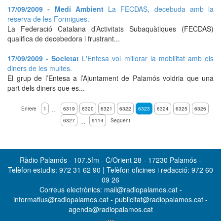
17/09/2009 - Medi Ambient
La FECDAS, decebuda amb la
reserva de les Formigues.
La Federació Catalana d’Activitats Subaquàtiques (FECDAS)
qualifica de decebedora i frustrant...
17/09/2009 - Societat
L'Entesa vol millorar la mobilitat amb els
diners de les multes.
El grup de l’Entesa a l’Ajuntament de Palamós voldria que una
part dels diners que es...
Enrere
1
6319
6320
6321
6322
6323
6324
6325
6326
…
6327
9114
Següent
…
Ràdio Palamós - 107.5fm - C/Orient 28 - 17230 Palamós -
Telèfon estudis: 972 31 62 90 | Telèfon oficines i redacció: 972 60
09 26
Correus electrònics: mail@radiopalamos.cat -
informatius@radiopalamos.cat - publicitat@radiopalamos.cat -
agenda@radiopalamos.cat