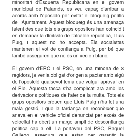
minoritari d'Esquerra Republicana en el govern
municipal de Palamós, es veu capaç d'arribar a
acords amb l'oposició per evitar el bloqueig polític
de l'Ajuntament. Aquest bloqueig és una amenaça
latent des que tots els grups opositors han coincidit
en demanar la dimissió de l'alcalde republicà, Lluís
Puig, i aquest no ho accepta. Els socialistes
mantenen el vot de confiança a Puig, per bé que
també asseguren que no és un xec en blanc.
El govern d'ERC i el PSC, en una minoria de 8
regidors, ja venia obligat d'origen a pactar amb algú
de l'oposició qualsevol tema que vulgui aprovar en
el Ple. Aquesta tasca s'ha complicat ara amb les
derivacions polítiques de l'afer de la multa. Tots els
grups opositors creuen que Lluís Puig n'ha fet una
mala gestió, i que la tardança en reconèixer que
anava en el vehicle oficial denunciat per excés de
velocitat ha obert un marge ampli de desconfiança
política cap a ell. La portaveu del PSC, Raquel
Gallego, assegura que estan per garantir la