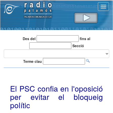
Toggl
naviga
Des del
fins al
Secció
Terme clau
El PSC confia en l'oposició
per evitar el bloqueig
polític