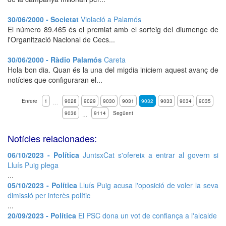
30/06/2000 - Societat
Violació a Palamós
El número 89.465 és el premiat amb el sorteig del diumenge de
l'Organització Nacional de Cecs...
30/06/2000 - Ràdio Palamós
Careta
Hola bon dia. Quan és la una del migdia iniciem aquest avanç de
notícies que configuraran el...
Enrere
1
9028
9029
9030
9031
9032
9033
9034
9035
…
9036
9114
Següent
…
Notícies relacionades:
06/10/2023 - Política
JuntsxCat s'ofereix a entrar al govern si
Lluís Puig plega
...
05/10/2023 - Política
Lluís Puig acusa l'oposició de voler la seva
dimissió per interès polític
...
20/09/2023 - Política
El PSC dona un vot de confiança a l'alcalde
...