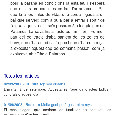
posi la barana en condicions ja està fet, i s'espera
que en els propers dies es faci l'arranjament. Pel
que fa a les línies de vida, una corda lligada a un
pal que serveix com a guia per a entrar i sortir de
l'aigua, aquest estiu se'n posaran 8 a les platges de
Palamós. La seva instal·lació és imminent. Formen
part del contracte d'abalisament de les zones de
bany, que s'ha adjudicat fa poc i que s'ha començat
a executar aquest cap de setmana passat, com ja
explicava ahir Ràdio Palamós.
Totes les notícies:
02/09/2008 - Cultura
Agenda dimarts.
Dimarts, 2 de setembre. Aquesta és l'agenda d'actes lúdics i
culturals d'aquest dia....
01/09/2008 - Societat
Molta gent però gastant menys.
El mes d’agost que acabem de finalitzar ha complert les
expectatives d’un bon nivell...