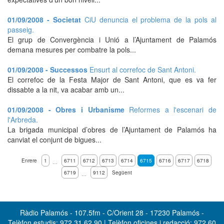
01/09/2008 - Societat
CiU denuncia el problema de la pols al
passeig.
El grup de Convergència i Unió a l’Ajuntament de Palamós
demana mesures per combatre la pols...
01/09/2008 - Successos
Ensurt al correfoc de Sant Antoni.
El correfoc de la Festa Major de Sant Antoni, que es va fer
dissabte a la nit, va acabar amb un...
01/09/2008 - Obres i Urbanisme
Reformes a l'escenari de
l'Arbreda.
La brigada municipal d’obres de l’Ajuntament de Palamós ha
canviat el conjunt de bigues...
Enrere
1
6711
6712
6713
6714
6715
6716
6717
6718
…
6719
9112
Següent
…
Ràdio Palamós - 107.5fm - C/Orient 28 - 17230 Palamós -
Telèfon estudis: 972 31 62 90 | Telèfon oficines i redacció: 972 60