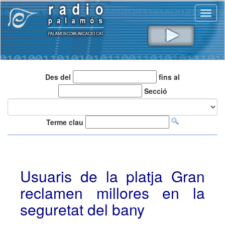
Toggl
naviga
Des del
fins al
Secció
Terme clau
Usuaris de la platja Gran
reclamen millores en la
seguretat del bany