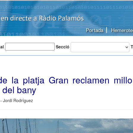
Portada
Hemerote
 al
Secció
T
de la platja Gran reclamen millo
 del bany
- Jordi Rodríguez