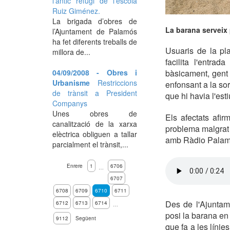
l'antic refugi de l'escola
Ruiz Giménez.
La brigada d’obres de
La barana serveix 
l’Ajuntament de Palamós
ha fet diferents treballs de
Usuaris de la pl
millora de...
facilita l'entra
04/09/2008 - Obres i
bàsicament, gent
Urbanisme
Restriccions
enfonsant a la so
de trànsit a President
que hi havia l'est
Companys
Unes obres de
Els afectats afi
canalització de la xarxa
problema malgrat 
elèctrica obliguen a tallar
amb Ràdio Palamó
parcialment el trànsit,...
Enrere
1
6706
…
6707
6708
6709
6710
6711
Des de l'Ajuntam
6712
6713
6714
…
posi la barana en 
9112
Següent
que fa a les línie