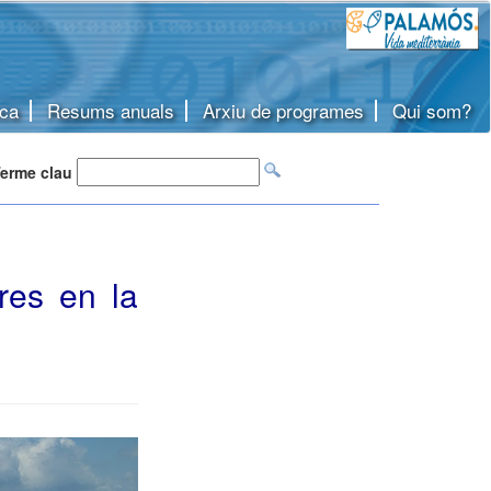
ca
Resums anuals
Arxiu de programes
Qui som?
erme clau
res en la