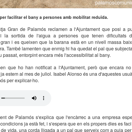
per facilitar el bany a persones amb mobilitat reduïda.
atja Gran de Palamós reclamen a l'Ajuntament que posi a p
da i la sortida de l'aigua a persones que tenen dificultats d
 gran i es queixen que la barana està en un nivell massa baix
rra. També lamenten que enmig hi ha quedat el pal que subjectav
iu passat, entorpint encara més l'accessibilitat al bany.
rmen que ho han notificat a l'Ajuntament, però que encara no 
ja estem al mes de juliol. Isabel Alonso és una d'aquestes usuàr
s per explicar-ho.
ent de Palamós s'explica que l'encàrrec a una empresa espe
condicions ja està fet, i s'espera que en els propers dies es faci
s de vida, una corda lligada a un pal que serveix com a guia per a