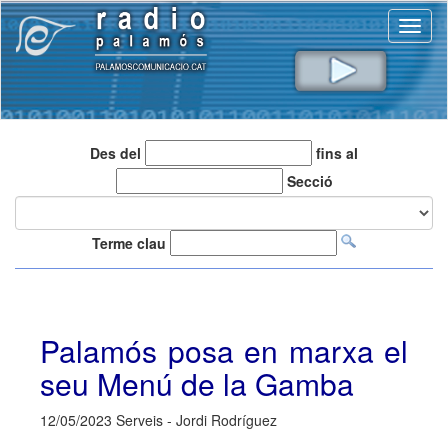
Toggl
naviga
Des del
fins al
Secció
Terme clau
Palamós posa en marxa el
seu Menú de la Gamba
12/05/2023 Serveis - Jordi Rodríguez