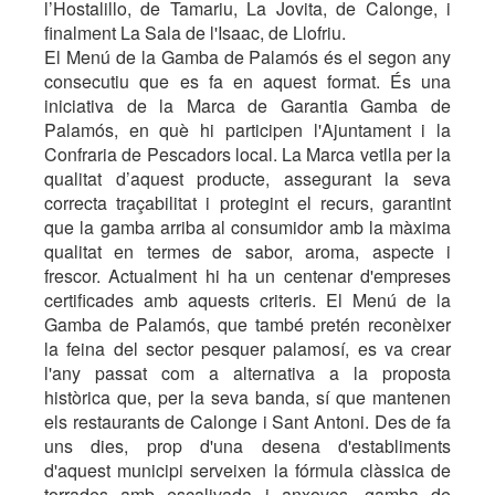
l’Hostalillo, de Tamariu, La Jovita, de Calonge, i
finalment La Sala de l'Isaac, de Llofriu.
El Menú de la Gamba de Palamós és el segon any
consecutiu que es fa en aquest format. És una
iniciativa de la Marca de Garantia Gamba de
Palamós, en què hi participen l'Ajuntament i la
Confraria de Pescadors local. La Marca vetlla per la
qualitat d’aquest producte, assegurant la seva
correcta traçabilitat i protegint el recurs, garantint
que la gamba arriba al consumidor amb la màxima
qualitat en termes de sabor, aroma, aspecte i
frescor. Actualment hi ha un centenar d'empreses
certificades amb aquests criteris. El Menú de la
Gamba de Palamós, que també pretén reconèixer
la feina del sector pesquer palamosí, es va crear
l'any passat com a alternativa a la proposta
històrica que, per la seva banda, sí que mantenen
els restaurants de Calonge i Sant Antoni. Des de fa
uns dies, prop d'una desena d'establiments
d'aquest municipi serveixen la fórmula clàssica de
torrades amb escalivada i anxoves, gamba de