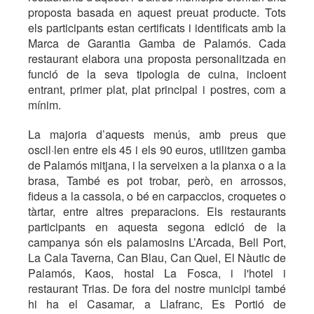
proposta basada en aquest preuat producte. Tots
els participants estan certificats i identificats amb la
Marca de Garantia Gamba de Palamós. Cada
restaurant elabora una proposta personalitzada en
funció de la seva tipologia de cuina, incloent
entrant, primer plat, plat principal i postres, com a
mínim.
La majoria d’aquests menús, amb preus que
oscil·len entre els 45 i els 90 euros, utilitzen gamba
de Palamós mitjana, i la serveixen a la planxa o a la
brasa, També es pot trobar, però, en arrossos,
fideus a la cassola, o bé en carpaccios, croquetes o
tàrtar, entre altres preparacions. Els restaurants
participants en aquesta segona edició de la
campanya són els palamosins L’Arcada, Bell Port,
La Cala Taverna, Can Blau, Can Quel, El Nàutic de
Palamós, Kaos, hostal La Fosca, i l'hotel i
restaurant Trias. De fora del nostre municipi també
hi ha el Casamar, a Llafranc, Es Portió de