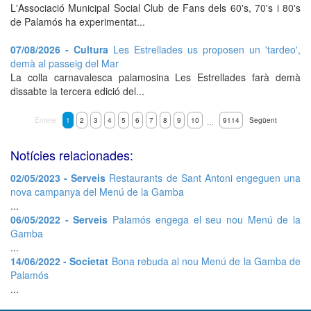
L'Associació Municipal Social Club de Fans dels 60's, 70's i 80's
de Palamós ha experimentat...
07/08/2026 - Cultura
Les Estrellades us proposen un 'tardeo',
demà al passeig del Mar
La colla carnavalesca palamosina Les Estrellades farà demà
dissabte la tercera edició del...
Enrere
1
2
3
4
5
6
7
8
9
10
9114
Següent
…
Notícies relacionades:
02/05/2023 - Serveis
Restaurants de Sant Antoni engeguen una
nova campanya del Menú de la Gamba
...
06/05/2022 - Serveis
Palamós engega el seu nou Menú de la
Gamba
...
14/06/2022 - Societat
Bona rebuda al nou Menú de la Gamba de
Palamós
...