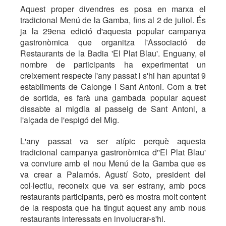
Aquest proper divendres es posa en marxa el
tradicional Menú de la Gamba, fins al 2 de juliol. És
ja la 29ena edició d'aquesta popular campanya
gastronòmica que organitza l'Associació de
Restaurants de la Badia 'El Plat Blau'. Enguany, el
nombre de participants ha experimentat un
creixement respecte l'any passat i s'hi han apuntat 9
establiments de Calonge i Sant Antoni. Com a tret
de sortida, es farà una gambada popular aquest
dissabte al migdia al passeig de Sant Antoni, a
l'alçada de l'espigó del Mig.
L'any passat va ser atípic perquè aquesta
tradicional campanya gastronòmica d''El Plat Blau'
va conviure amb el nou Menú de la Gamba que es
va crear a Palamós. Agustí Soto, president del
col·lectiu, reconeix que va ser estrany, amb pocs
restaurants participants, però es mostra molt content
de la resposta que ha tingut aquest any amb nous
restaurants interessats en involucrar-s'hi.