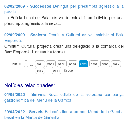
02/02/2009 - Successos
Detingut per presumpta agressió a la
parella.
La Policia Local de Palamós va detenir ahir un individu per una
presumpta agressió a la seva...
02/02/2009 - Societat
Òmnium Cultural es vol establir al Baix
Empordà.
Òmnium Cultural projecta crear una delegació a la comarca del
Baix Empordà. L'entitat ha format...
Enrere
1
6560
6561
6562
6563
6564
6565
6566
6567
…
6568
9114
Següent
…
Notícies relacionades:
04/05/2022 - Serveis
Nova edició de la veterana campanya
gastronòmica del Menú de la Gamba
...
20/04/2022 - Serveis
Palamós tindrà un nou Menú de la Gamba
basat en la Marca de Garantia
...