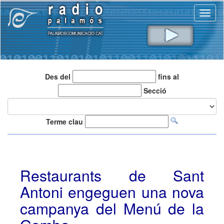
Toggl
naviga
Des del
fins al
Secció
Terme clau
Restaurants de Sant
Antoni engeguen una nova
campanya del Menú de la