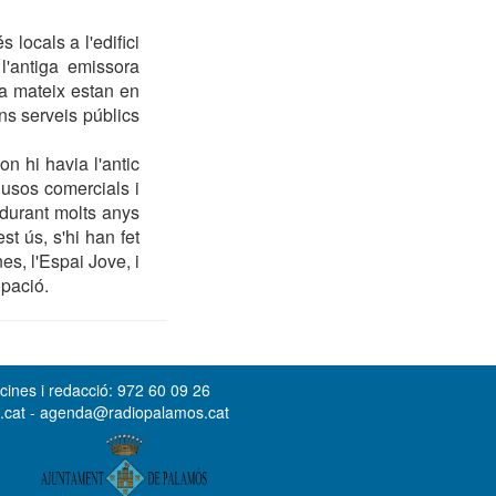
locals a l'edifici
l'antiga emissora
a mateix estan en
ns serveis públics
n hi havia l'antic
 usos comercials i
 durant molts anys
t ús, s'hi han fet
s, l'Espai Jove, i
ipació.
cines i redacció: 972 60 09 26
s.cat - agenda@radiopalamos.cat