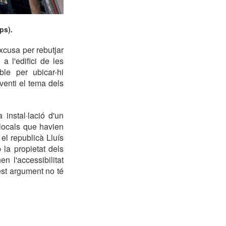
ps).
xcusa per rebutjar
 l'edifici de les
ble per ubicar-hi
venti el tema dels
instal·lació d'un
locals que havien
el republicà Lluís
la propietat dels
n l'accessibilitat
est argument no té