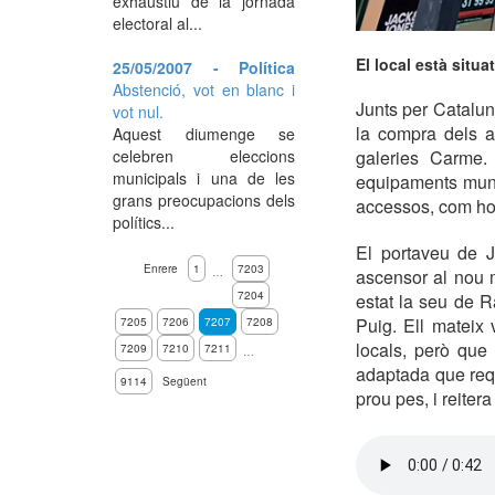
exhaustiu de la jornada
electoral al...
El local està situa
25/05/2007 - Política
Abstenció, vot en blanc i
Junts per Catalun
vot nul.
la compra dels a
Aquest diumenge se
celebren eleccions
galeries Carme. 
municipals i una de les
equipaments munic
grans preocupacions dels
accessos, com ho h
polítics...
El portaveu de J
Enrere
1
7203
…
ascensor al nou 
7204
estat la seu de R
Puig. Ell mateix
7205
7206
7207
7208
locals, però que 
7209
7210
7211
…
adaptada que requ
9114
Següent
prou pes, i reitera