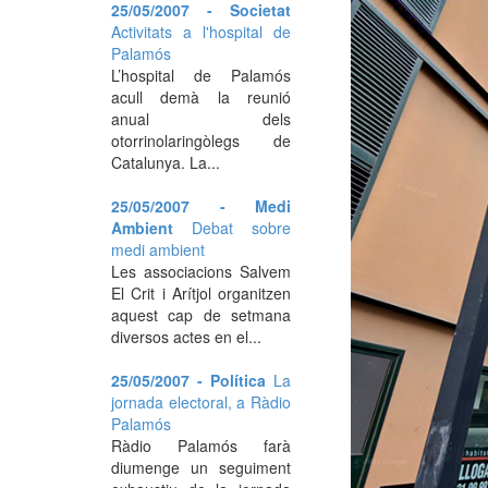
25/05/2007 - Societat
Activitats a l'hospital de
Palamós
L’hospital de Palamós
acull demà la reunió
anual dels
otorrinolaringòlegs de
Catalunya. La...
25/05/2007 - Medi
Ambient
Debat sobre
medi ambient
Les associacions Salvem
El Crit i Arítjol organitzen
aquest cap de setmana
diversos actes en el...
25/05/2007 - Política
La
jornada electoral, a Ràdio
Palamós
Ràdio Palamós farà
diumenge un seguiment