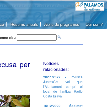
ca
Resums anuals
Arxiu de programes
Qui som?
erme clau
excusa per
Notícies
relacionades:
28/11/2022 - Política
JuntsxCat vol que
l'Ajuntament compri el
local de l'antiga Ràdio
Costa Brava
...
15/12/2022 - Societat