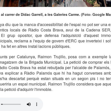
t al carrer de Dídac Garrell, a les Galeries Carme. (Foto: Google Ma
ya diu que la manca d'accessibilitat de l'espai no pot ser una e
ntics locals de Ràdio Costa Brava, avui de la Cadena SER, a
El grup opositor, que defensa l'adquisició d'aquest immo
ipals, reclama a l'equip de govern d'ERC que inverteixi i sol
a fet en altres instal·lacions públiques.
unts per Catalunya, Raimon Trujillo, posa com a exemple la 
magatzem de la Brigada Municipal. La petició de comprar els 
àdio Costa Brava ha estat rebutjada per l'alcalde de Palamós, 
 va explicar a Ràdio Palamós que hi ha hagut converses amb 
s'ha descartat perquè estan situats en un segon pis i no tene
eriria un espai municipal. Raimon Trujillo considera que aqu
 la petició d'adquirir l'immoble.