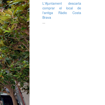
L'Ajuntament descarta
comprar el local de
l'antiga Ràdio Costa
Brava
...