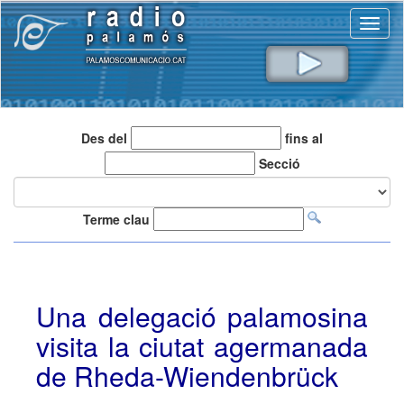
Toggl
naviga
Des del
fins al
Secció
Terme clau
Una delegació palamosina
visita la ciutat agermanada
de Rheda-Wiendenbrück