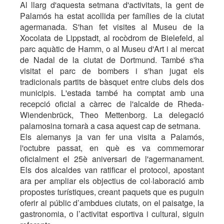
Al llarg d'aquesta setmana d'activitats, la gent de
Palamós ha estat acollida per famílies de la ciutat
agermanada. S'han fet visites al Museu de la
Xocolata de Lippstadt, al rocòdrom de Bielefeld, al
parc aquàtic de Hamm, o al Museu d'Art i al mercat
de Nadal de la ciutat de Dortmund. També s'ha
visitat el parc de bombers i s'han jugat els
tradicionals partits de bàsquet entre clubs dels dos
municipis. L'estada també ha comptat amb una
recepció oficial a càrrec de l'alcalde de Rheda-
Wiendenbrück, Theo Mettenborg. La delegació
palamosina tornarà a casa aquest cap de setmana.
Els alemanys ja van fer una visita a Palamós,
l'octubre passat, en què es va commemorar
oficialment el 25è aniversari de l'agermanament.
Els dos alcaldes van ratificar el protocol, apostant
ara per ampliar els objectius de col·laboració amb
propostes turístiques, creant paquets que es puguin
oferir al públic d’ambdues ciutats, on el paisatge, la
gastronomia, o l’activitat esportiva i cultural, siguin