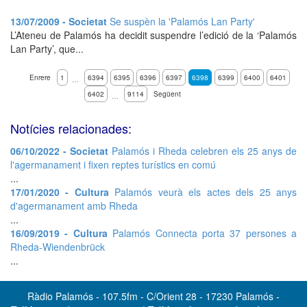
13/07/2009 - Societat
Se suspèn la 'Palamós Lan Party'
L’Ateneu de Palamós ha decidit suspendre l’edició de la ‘Palamós
Lan Party’, que...
Enrere
1
6394
6395
6396
6397
6398
6399
6400
6401
…
6402
9114
Següent
…
Notícies relacionades:
06/10/2022 - Societat
Palamós i Rheda celebren els 25 anys de
l'agermanament i fixen reptes turístics en comú
...
17/01/2020 - Cultura
Palamós veurà els actes dels 25 anys
d'agermanament amb Rheda
...
16/09/2019 - Cultura
Palamós Connecta porta 37 persones a
Rheda-Wiendenbrück
...
Ràdio Palamós - 107.5fm - C/Orient 28 - 17230 Palamós -