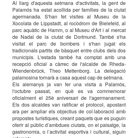
Al llarg d'aquesta setmana d'activitats, la gent de
Palamós ha estat acollida per famílies de la ciutat
agermanada. S'han fet visites al Museu de la
Xocolata de Lippstadt, al rocòdrom de Bielefeld, al
parc aquàtic de Hamm, o al Museu d'Art i al mercat
de Nadal de la ciutat de Dortmund. També s'ha
visitat el parc de bombers i s'han jugat els
tradicionals partits de bàsquet entre clubs dels dos
municipis. L'estada també ha comptat amb una
recepció oficial a càrrec de l'alcalde de Rheda-
Wiendenbrück, Theo Mettenborg. La delegació
palamosina tornarà a casa aquest cap de setmana.
Els alemanys ja van fer una visita a Palamós,
l'octubre passat, en què es va commemorar
oficialment el 25è aniversari de l'agermanament.
Els dos alcaldes van ratificar el protocol, apostant
ara per ampliar els objectius de col·laboració amb
propostes turístiques, creant paquets que es puguin
oferir al públic d’ambdues ciutats, on el paisatge, la
gastronomia, o l’activitat esportiva i cultural, siguin