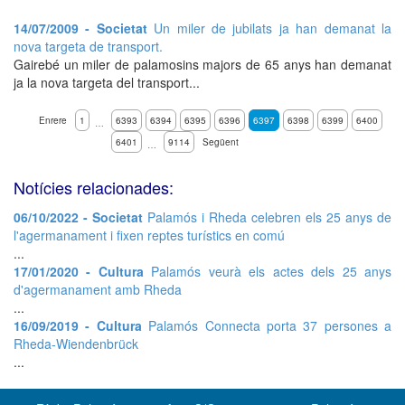
14/07/2009 - Societat
Un miler de jubilats ja han demanat la
nova targeta de transport.
Gairebé un miler de palamosins majors de 65 anys han demanat
ja la nova targeta del transport...
Enrere
1
6393
6394
6395
6396
6397
6398
6399
6400
…
6401
9114
Següent
…
Notícies relacionades:
06/10/2022 - Societat
Palamós i Rheda celebren els 25 anys de
l'agermanament i fixen reptes turístics en comú
...
17/01/2020 - Cultura
Palamós veurà els actes dels 25 anys
d'agermanament amb Rheda
...
16/09/2019 - Cultura
Palamós Connecta porta 37 persones a
Rheda-Wiendenbrück
...