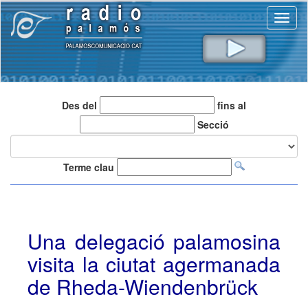
Toggl
naviga
Des del
fins al
Secció
Terme clau
Una delegació palamosina
visita la ciutat agermanada
de Rheda-Wiendenbrück