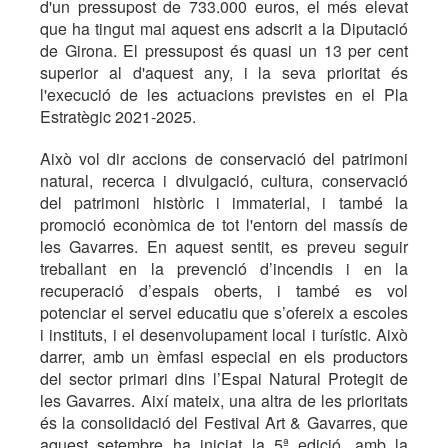
d'un pressupost de 733.000 euros, el més elevat
que ha tingut mai aquest ens adscrit a la Diputació
de Girona. El pressupost és quasi un 13 per cent
superior al d'aquest any, i la seva prioritat és
l'execució de les actuacions previstes en el Pla
Estratègic 2021-2025.
Això vol dir accions de conservació del patrimoni
natural, recerca i divulgació, cultura, conservació
del patrimoni històric i immaterial, i també la
promoció econòmica de tot l'entorn del massís de
les Gavarres. En aquest sentit, es preveu seguir
treballant en la prevenció d’incendis i en la
recuperació d’espais oberts, i també es vol
potenciar el servei educatiu que s’ofereix a escoles
i instituts, i el desenvolupament local i turístic. Això
darrer, amb un èmfasi especial en els productors
del sector primari dins l’Espai Natural Protegit de
les Gavarres. Així mateix, una altra de les prioritats
és la consolidació del Festival Art & Gavarres, que
aquest setembre ha iniciat la 5ª edició, amb la