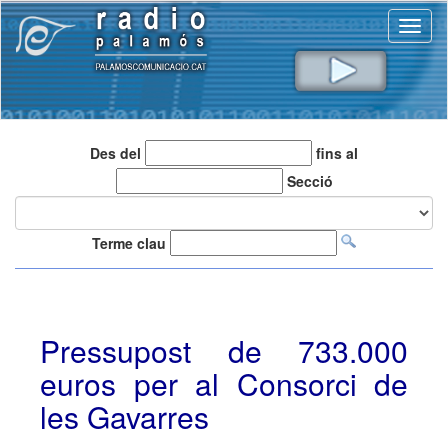
Toggl
naviga
Des del
fins al
Secció
Terme clau
Pressupost de 733.000
euros per al Consorci de
les Gavarres