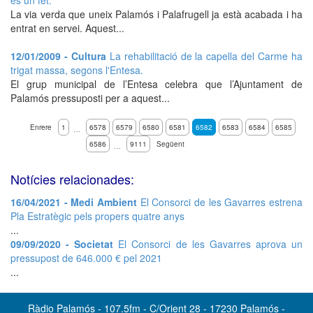
és un fet.
La via verda que uneix Palamós i Palafrugell ja està acabada i ha
entrat en servei. Aquest...
12/01/2009 - Cultura
La rehabilitació de la capella del Carme ha
trigat massa, segons l'Entesa.
El grup municipal de l’Entesa celebra que l’Ajuntament de
Palamós pressuposti per a aquest...
Enrere
1
6578
6579
6580
6581
6582
6583
6584
6585
…
6586
9111
Següent
…
Notícies relacionades:
16/04/2021 - Medi Ambient
El Consorci de les Gavarres estrena
Pla Estratègic pels propers quatre anys
...
09/09/2020 - Societat
El Consorci de les Gavarres aprova un
pressupost de 646.000 € pel 2021
...
Ràdio Palamós - 107.5fm - C/Orient 28 - 17230 Palamós -