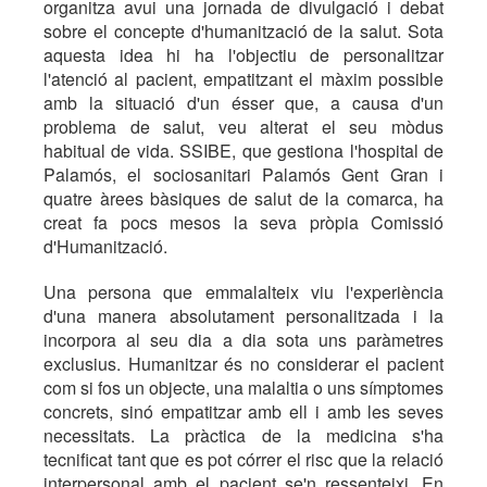
organitza avui una jornada de divulgació i debat
sobre el concepte d'humanització de la salut. Sota
aquesta idea hi ha l'objectiu de personalitzar
l'atenció al pacient, empatitzant el màxim possible
amb la situació d'un ésser que, a causa d'un
problema de salut, veu alterat el seu mòdus
habitual de vida. SSIBE, que gestiona l'hospital de
Palamós, el sociosanitari Palamós Gent Gran i
quatre àrees bàsiques de salut de la comarca, ha
creat fa pocs mesos la seva pròpia Comissió
d'Humanització.
Una persona que emmalalteix viu l'experiència
d'una manera absolutament personalitzada i la
incorpora al seu dia a dia sota uns paràmetres
exclusius. Humanitzar és no considerar el pacient
com si fos un objecte, una malaltia o uns símptomes
concrets, sinó empatitzar amb ell i amb les seves
necessitats. La pràctica de la medicina s'ha
tecnificat tant que es pot córrer el risc que la relació
interpersonal amb el pacient se'n ressenteixi. En