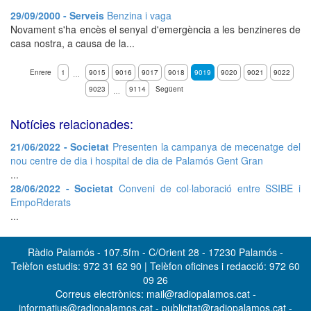
29/09/2000 - Serveis
Benzina i vaga
Novament s'ha encès el senyal d'emergència a les benzineres de
casa nostra, a causa de la...
Enrere
1
9015
9016
9017
9018
9019
9020
9021
9022
…
9023
9114
Següent
…
Notícies relacionades:
21/06/2022 - Societat
Presenten la campanya de mecenatge del
nou centre de dia i hospital de dia de Palamós Gent Gran
...
28/06/2022 - Societat
Conveni de col·laboració entre SSIBE i
EmpoRderats
...
Ràdio Palamós - 107.5fm - C/Orient 28 - 17230 Palamós -
Telèfon estudis: 972 31 62 90 | Telèfon oficines i redacció: 972 60
09 26
Correus electrònics: mail@radiopalamos.cat -
informatius@radiopalamos.cat - publicitat@radiopalamos.cat -