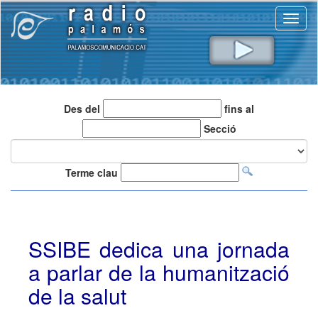
Toggl
naviga
Des del
fins al
Secció
Terme clau
SSIBE dedica una jornada
a parlar de la humanització
de la salut