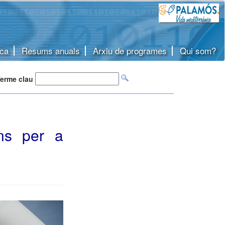
ca
Resums anuals
Arxiu de programes
Qui som?
erme clau
ns per a