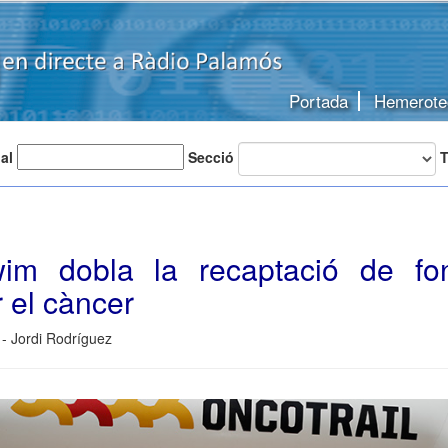
Portada
Hemerote
 al
Secció
T
wim dobla la recaptació de fo
r el càncer
- Jordi Rodríguez