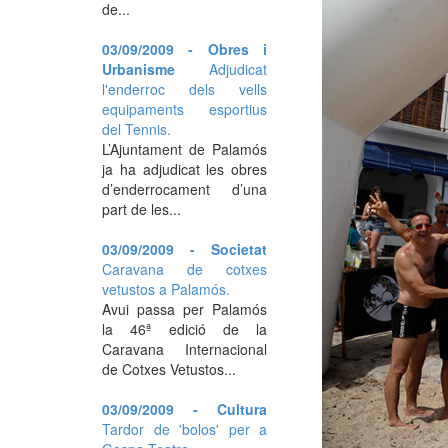
de...
03/09/2009 - Obres i
Urbanisme
Adjudicat
l'enderroc dels vells
equipaments esportius
del Tennis.
L’Ajuntament de Palamós
ja ha adjudicat les obres
d’enderrocament d’una
part de les...
03/09/2009 - Societat
Caravana de cotxes
vetustos a Palamós.
Avui passa per Palamós
la 46ª edició de la
Caravana Internacional
de Cotxes Vetustos...
03/09/2009 - Cultura
Tardor de 'bolos' per a