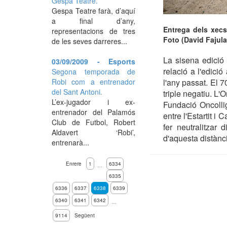
Gespa Teatre.
Gespa Teatre farà, d’aquí
a final d’any,
Entrega dels xecs
representacions de tres
Foto (David Fajula
de les seves darreres...
La sisena edició
03/09/2009 - Esports
relació a l'edició
Segona temporada de
Robi com a entrenador
l'any passat. El 
del Sant Antoni.
triple negatiu. L
L’ex-jugador i ex-
Fundació Oncolli
entrenador del Palamós
entre l'Estartit i
Club de Futbol, Robert
fer neutralitzar 
Aldavert ‘Robi’,
d'aquesta distànc
entrenarà...
Enrere
1
6334
…
6335
6336
6337
6338
6339
6340
6341
6342
…
9114
Següent