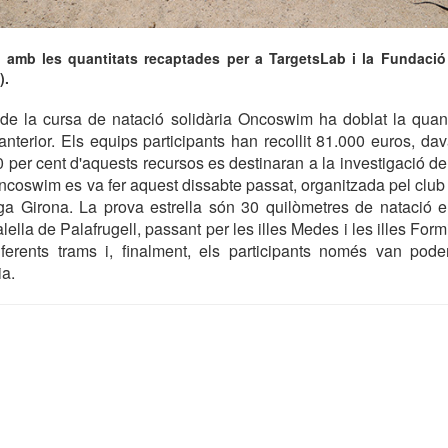
 amb les quantitats recaptades per a TargetsLab i la Fundació
).
 de la cursa de natació solidària Oncoswim ha doblat la quant
 anterior. Els equips participants han recollit 81.000 euros, da
70 per cent d'aquests recursos es destinaran a la investigació 
'Oncoswim es va fer aquest dissabte passat, organitzada pel club
ga Girona. La prova estrella són 30 quilòmetres de natació e
 Calella de Palafrugell, passant per les illes Medes i les illes For
diferents trams i, finalment, els participants només van pod
ia.