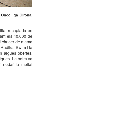
 Oncolliga Girona.
itat recaptada en
vant els 40.000 de
del càncer de mama
 Radikal Swim i la
n aigües obertes,
migues. La boira va
er nedar la meitat