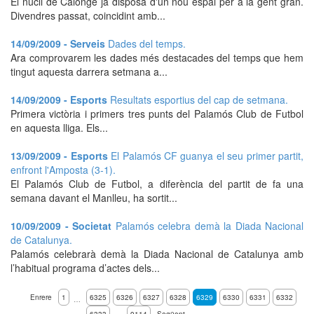
El nucli de Calonge ja disposa d'un nou espai per a la gent gran.
Divendres passat, coincidint amb...
14/09/2009 - Serveis
Dades del temps.
Ara comprovarem les dades més destacades del temps que hem
tingut aquesta darrera setmana a...
14/09/2009 - Esports
Resultats esportius del cap de setmana.
Primera victòria i primers tres punts del Palamós Club de Futbol
en aquesta lliga. Els...
13/09/2009 - Esports
El Palamós CF guanya el seu primer partit,
enfront l'Amposta (3-1).
El Palamós Club de Futbol, a diferència del partit de fa una
semana davant el Manlleu, ha sortit...
10/09/2009 - Societat
Palamós celebra demà la Diada Nacional
de Catalunya.
Palamós celebrarà demà la Diada Nacional de Catalunya amb
l’habitual programa d’actes dels...
Enrere
1
6325
6326
6327
6328
6329
6330
6331
6332
…