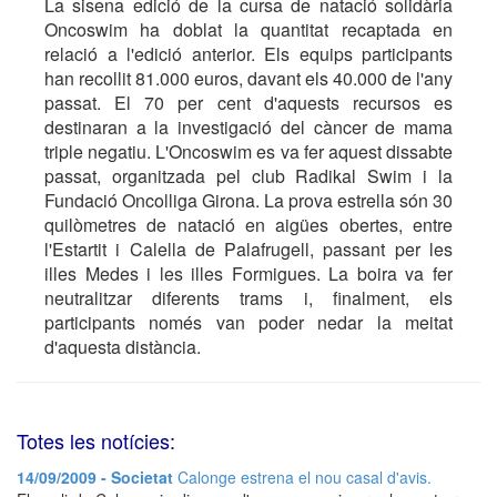
La sisena edició de la cursa de natació solidària
Oncoswim ha doblat la quantitat recaptada en
relació a l'edició anterior. Els equips participants
han recollit 81.000 euros, davant els 40.000 de l'any
passat. El 70 per cent d'aquests recursos es
destinaran a la investigació del càncer de mama
triple negatiu. L'Oncoswim es va fer aquest dissabte
passat, organitzada pel club Radikal Swim i la
Fundació Oncolliga Girona. La prova estrella són 30
quilòmetres de natació en aigües obertes, entre
l'Estartit i Calella de Palafrugell, passant per les
illes Medes i les illes Formigues. La boira va fer
neutralitzar diferents trams i, finalment, els
participants només van poder nedar la meitat
d'aquesta distància.
Totes les notícies:
14/09/2009 - Societat
Calonge estrena el nou casal d'avis.