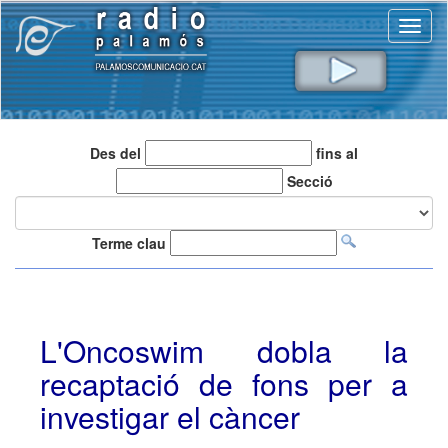
Toggl
naviga
Des del
fins al
Secció
Terme clau
L'Oncoswim dobla la
recaptació de fons per a
investigar el càncer